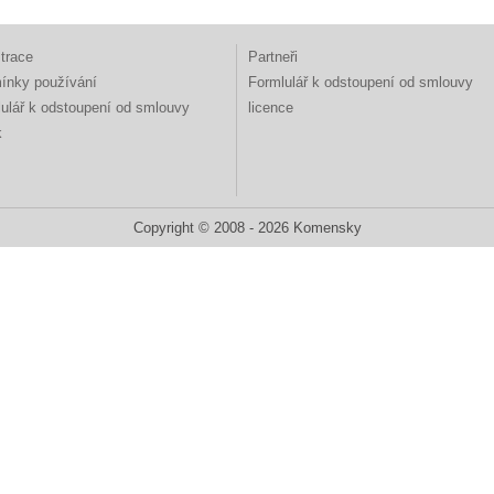
trace
Partneři
ínky používání
Formlulář k odstoupení od smlouvy
ulář k odstoupení od smlouvy
licence
k
Copyright © 2008 - 2026 Komensky