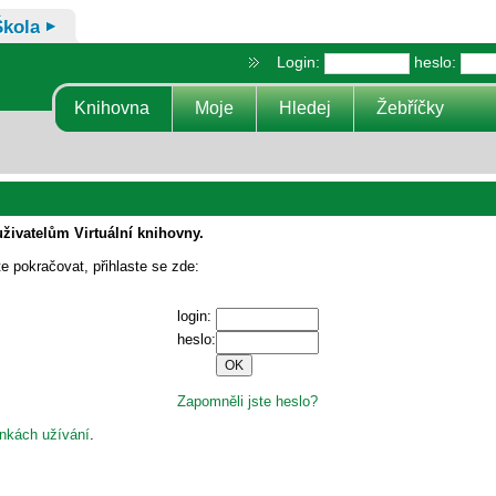
Škola
Login:
heslo:
Knihovna
Moje
Hledej
Žebříčky
uživatelům Virtuální knihovny.
te pokračovat, přihlaste se zde:
login:
heslo:
Zapomněli jste heslo?
nkách užívání
.