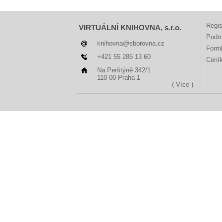
Regis
VIRTUÁLNÍ KNIHOVNA, s.r.o.
Podm
knihovna@sborovna.cz
Forml
+421 55 285 13 60
Cení
Na Perštýně 342/1
110 00 Praha 1
( Více )