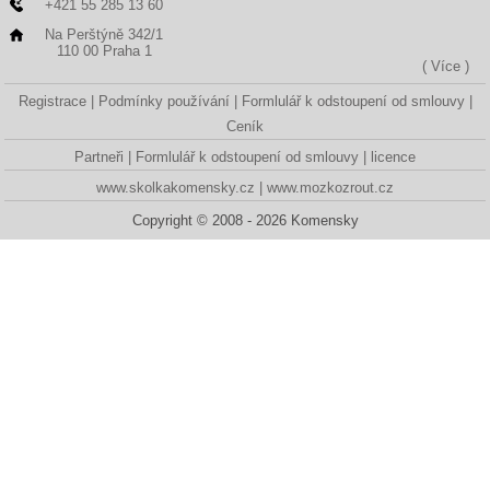
+421 55 285 13 60
Na Perštýně 342/1
110 00 Praha 1
( Více )
Registrace
Podmínky používání
Formlulář k odstoupení od smlouvy
Ceník
Partneři
Formlulář k odstoupení od smlouvy
licence
www.skolkakomensky.cz
www.mozkozrout.cz
Copyright © 2008 - 2026 Komensky