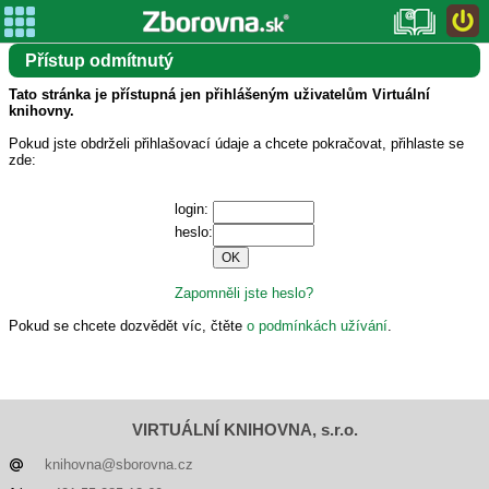
Přístup odmítnutý
Tato stránka je přístupná jen přihlášeným uživatelům Virtuální
knihovny.
Pokud jste obdrželi přihlašovací údaje a chcete pokračovat, přihlaste se
zde:
login:
heslo:
Zapomněli jste heslo?
Pokud se chcete dozvědět víc, čtěte
o podmínkách užívání
.
VIRTUÁLNÍ KNIHOVNA, s.r.o.
knihovna@sborovna.cz