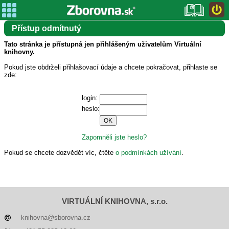
Přístup odmítnutý
Tato stránka je přístupná jen přihlášeným uživatelům Virtuální
knihovny.
Pokud jste obdrželi přihlašovací údaje a chcete pokračovat, přihlaste se
zde:
login:
heslo:
Zapomněli jste heslo?
Pokud se chcete dozvědět víc, čtěte
o podmínkách užívání
.
VIRTUÁLNÍ KNIHOVNA, s.r.o.
knihovna@sborovna.cz