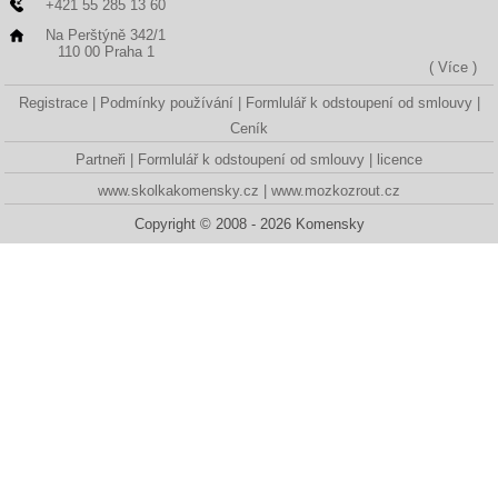
+421 55 285 13 60
Na Perštýně 342/1
110 00 Praha 1
( Více )
Registrace
Podmínky používání
Formlulář k odstoupení od smlouvy
Ceník
Partneři
Formlulář k odstoupení od smlouvy
licence
www.skolkakomensky.cz
www.mozkozrout.cz
Copyright © 2008 - 2026 Komensky