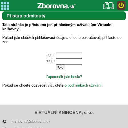
Přístup odmítnutý
Tato stránka je přístupná jen přihlášeným uživatelům Virtuální
knihovny.
Pokud jste obdrželi přihlašovací údaje a chcete pokračovat, přihlaste se
zde:
login:
heslo:
Zapomněli jste heslo?
Pokud se chcete dozvědět víc, čtěte
o podmínkách užívání
.
VIRTUÁLNÍ KNIHOVNA, s.r.o.
knihovna@sborovna.cz