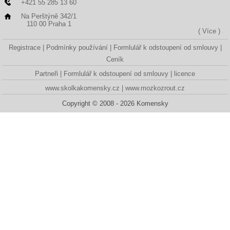
+421 55 285 13 60
Na Perštýně 342/1
110 00 Praha 1
( Více )
Registrace
Podmínky používání
Formlulář k odstoupení od smlouvy
Ceník
Partneři
Formlulář k odstoupení od smlouvy
licence
www.skolkakomensky.cz
www.mozkozrout.cz
Copyright © 2008 - 2026 Komensky