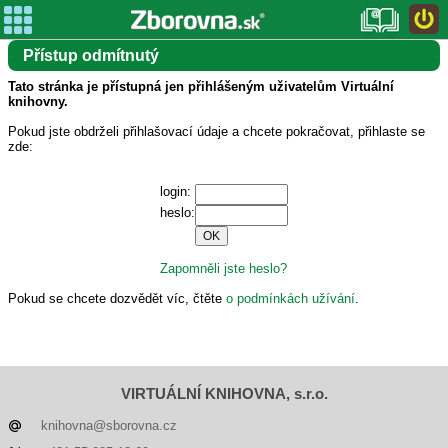
Přístup odmítnutý
Tato stránka je přístupná jen přihlášeným uživatelům Virtuální
knihovny.
Pokud jste obdrželi přihlašovací údaje a chcete pokračovat, přihlaste se
zde:
login:
heslo:
Zapomněli jste heslo?
Pokud se chcete dozvědět víc, čtěte
o podmínkách užívání
.
VIRTUÁLNÍ KNIHOVNA, s.r.o.
knihovna@sborovna.cz