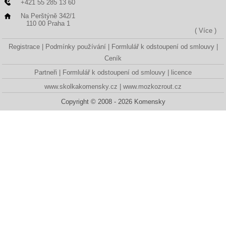
+421 55 285 13 60
Na Perštýně 342/1
110 00 Praha 1
( Více )
Registrace
Podmínky používání
Formlulář k odstoupení od smlouvy
Ceník
Partneři
Formlulář k odstoupení od smlouvy
licence
www.skolkakomensky.cz
www.mozkozrout.cz
Copyright © 2008 - 2026 Komensky