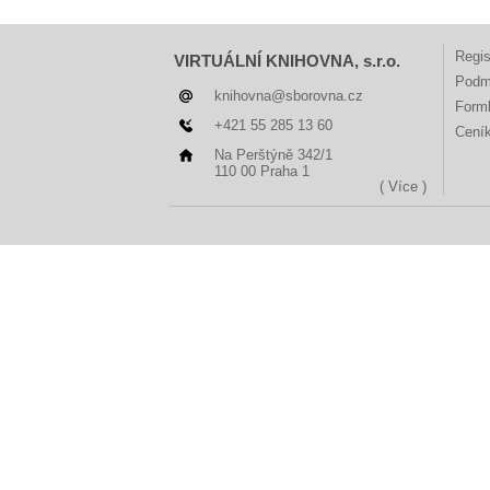
Regis
VIRTUÁLNÍ KNIHOVNA, s.r.o.
Podm
knihovna@sborovna.cz
Forml
+421 55 285 13 60
Cení
Na Perštýně 342/1
110 00 Praha 1
( Více )