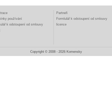
trace
Partneři
ínky používání
Formlulář k odstoupení od smlouvy
ulář k odstoupení od smlouvy
licence
k
Copyright © 2008 - 2026 Komensky