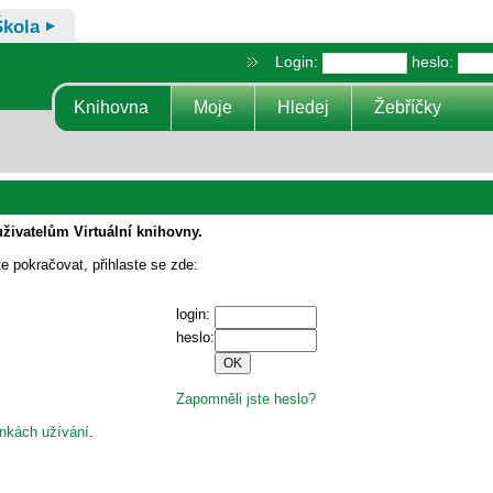
Škola
Login:
heslo:
Knihovna
Moje
Hledej
Žebříčky
uživatelům Virtuální knihovny.
te pokračovat, přihlaste se zde:
login:
heslo:
Zapomněli jste heslo?
nkách užívání
.