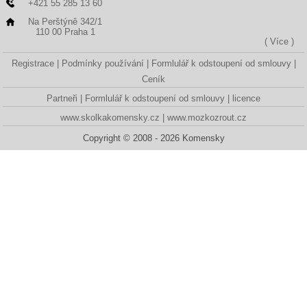
+421 55 285 13 60
Na Perštýně 342/1
110 00 Praha 1
( Více )
Registrace
Podmínky používání
Formlulář k odstoupení od smlouvy
Ceník
Partneři
Formlulář k odstoupení od smlouvy
licence
www.skolkakomensky.cz
www.mozkozrout.cz
Copyright © 2008 - 2026 Komensky