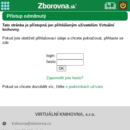
Přístup odmítnutý
Tato stránka je přístupná jen přihlášeným uživatelům Virtuální
knihovny.
Pokud jste obdrželi přihlašovací údaje a chcete pokračovat, přihlaste se
zde:
login:
heslo:
Zapomněli jste heslo?
Pokud se chcete dozvědět víc, čtěte
o podmínkách užívání
.
VIRTUÁLNÍ KNIHOVNA, s.r.o.
knihovna@sborovna.cz