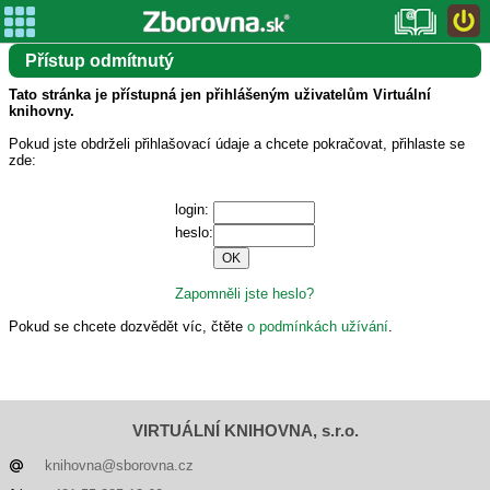
Přístup odmítnutý
Tato stránka je přístupná jen přihlášeným uživatelům Virtuální
knihovny.
Pokud jste obdrželi přihlašovací údaje a chcete pokračovat, přihlaste se
zde:
login:
heslo:
Zapomněli jste heslo?
Pokud se chcete dozvědět víc, čtěte
o podmínkách užívání
.
VIRTUÁLNÍ KNIHOVNA, s.r.o.
knihovna@sborovna.cz