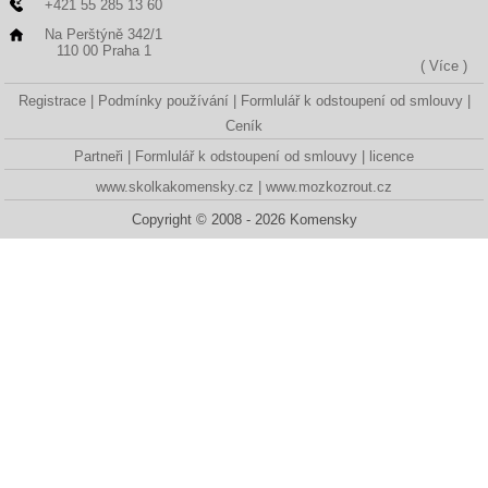
+421 55 285 13 60
Na Perštýně 342/1
110 00 Praha 1
( Více )
Registrace
Podmínky používání
Formlulář k odstoupení od smlouvy
Ceník
Partneři
Formlulář k odstoupení od smlouvy
licence
www.skolkakomensky.cz
www.mozkozrout.cz
Copyright © 2008 - 2026 Komensky