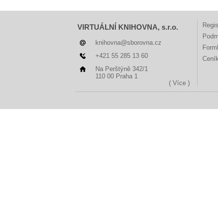
Regis
VIRTUÁLNÍ KNIHOVNA, s.r.o.
Podm
knihovna@sborovna.cz
Forml
+421 55 285 13 60
Cení
Na Perštýně 342/1
110 00 Praha 1
( Více )