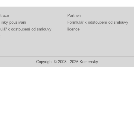
trace
Partneři
ínky používání
Formlulář k odstoupení od smlouvy
ulář k odstoupení od smlouvy
licence
k
Copyright © 2008 - 2026 Komensky