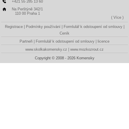
+421 55 285 13 60
Na Perštýně 342/1
110 00 Praha 1
( Více )
Registrace
Podmínky používání
Formlulář k odstoupení od smlouvy
Ceník
Partneři
Formlulář k odstoupení od smlouvy
licence
www.skolkakomensky.cz
www.mozkozrout.cz
Copyright © 2008 - 2026 Komensky