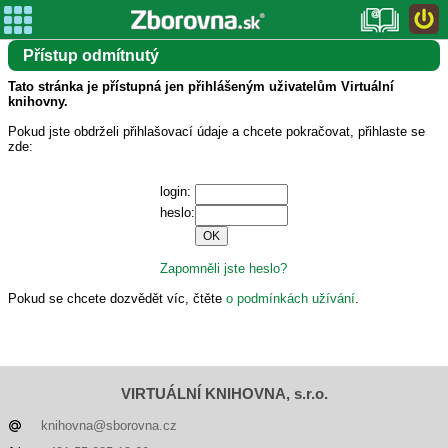
Přístup odmítnutý
Tato stránka je přístupná jen přihlášeným uživatelům Virtuální
knihovny.
Pokud jste obdrželi přihlašovací údaje a chcete pokračovat, přihlaste se
zde:
login:
heslo:
Zapomněli jste heslo?
Pokud se chcete dozvědět víc, čtěte
o podmínkách užívání
.
VIRTUÁLNÍ KNIHOVNA, s.r.o.
knihovna@sborovna.cz