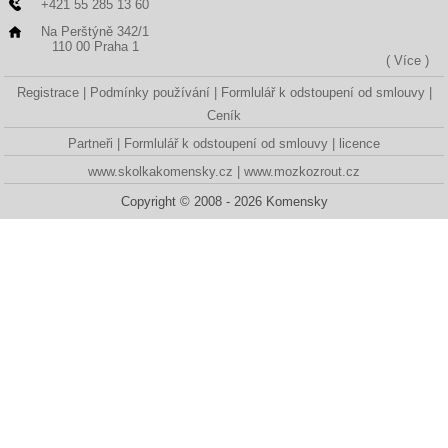
+421 55 285 13 60
Na Perštýně 342/1
110 00 Praha 1
( Více )
Registrace
Podmínky používání
Formlulář k odstoupení od smlouvy
Ceník
Partneři
Formlulář k odstoupení od smlouvy
licence
www.skolkakomensky.cz
www.mozkozrout.cz
Copyright © 2008 - 2026 Komensky