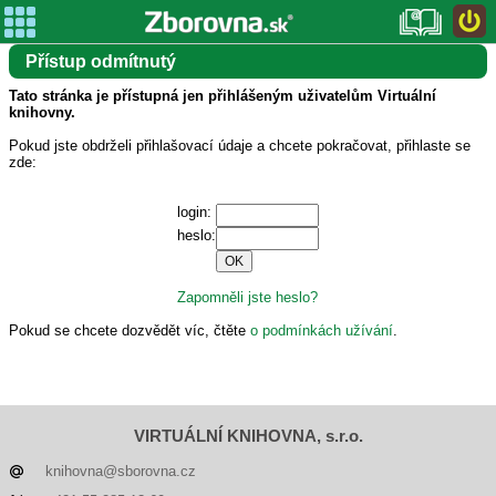
Přístup odmítnutý
Tato stránka je přístupná jen přihlášeným uživatelům Virtuální
knihovny.
Pokud jste obdrželi přihlašovací údaje a chcete pokračovat, přihlaste se
zde:
login:
heslo:
Zapomněli jste heslo?
Pokud se chcete dozvědět víc, čtěte
o podmínkách užívání
.
VIRTUÁLNÍ KNIHOVNA, s.r.o.
knihovna@sborovna.cz