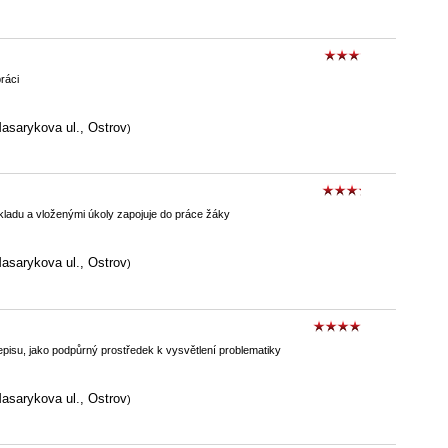
ráci
asarykova ul., Ostrov
)
ýkladu a vloženými úkoly zapojuje do práce žáky
asarykova ul., Ostrov
)
ějepisu, jako podpůrný prostředek k vysvětlení problematiky
asarykova ul., Ostrov
)