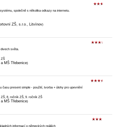
systému, společně s několika odkazy na internetu.
rtovní ZŠ, s.r.o., Litvínov
)
i divech světa.
k ZŠ
 a MŠ Třebenice
)
 času present simple - použití, tvorba + úlohy pro upevnění
 ZŠ, 8. ročník ZŠ, 9. ročník ZŠ
 a MŠ Třebenice
)
ákladních informací o německých reáliích