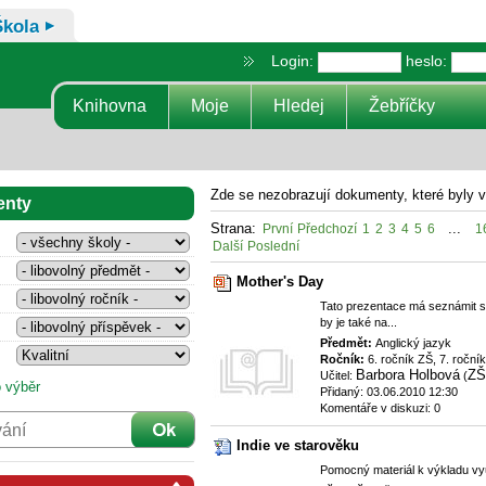
Škola
Login:
heslo:
Knihovna
Moje
Hledej
Žebříčky
Zde se nezobrazují dokumenty, které byly 
enty
Strana:
...
První
Předchozí
1
2
3
4
5
6
1
Další
Poslední
Mother's Day
Tato prezentace má seznámit st
by je také na...
Předmět:
Anglický jazyk
Ročník:
6. ročník ZŠ, 7. ročník
Barbora Holbová
ZŠ
Učitel:
(
 výběr
Přidaný: 03.06.2010 12:30
Komentáře v diskuzi: 0
Indie ve starověku
Pomocný materiál k výkladu vyu