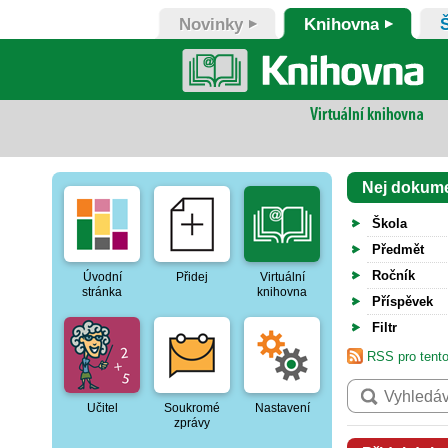
Novinky
Knihovna
Nej dokum
Škola
Předmět
Ročník
Úvodní
Přidej
Virtuální
stránka
knihovna
Příspěvek
Filtr
RSS pro tento
Učitel
Soukromé
Nastavení
zprávy