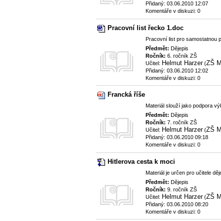
Přidaný: 03.06.2010 12:07
Komentáře v diskuzi: 0
Pracovní list řecko 1.doc
Pracovní list pro samostatnou p
Předmět:
Dějepis
Ročník:
6. ročník ZŠ
Helmut Harzer
ZŠ M
Učitel:
(
Přidaný: 03.06.2010 12:02
Komentáře v diskuzi: 0
Francká říše
Materiál slouží jako podpora v
Předmět:
Dějepis
Ročník:
7. ročník ZŠ
Helmut Harzer
ZŠ M
Učitel:
(
Přidaný: 03.06.2010 09:18
Komentáře v diskuzi: 0
Hitlerova cesta k moci
Materiál je určen pro učitele d
Předmět:
Dějepis
Ročník:
9. ročník ZŠ
Helmut Harzer
ZŠ M
Učitel:
(
Přidaný: 03.06.2010 08:20
Komentáře v diskuzi: 0