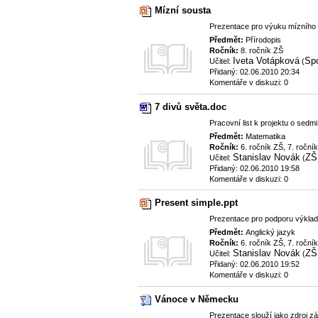
Mízní sousta
Prezentace pro výuku mízního 
Předmět:
Přírodopis
Ročník:
8. ročník ZŠ
Iveta Votápková
Spo
Učitel:
(
Přidaný: 02.06.2010 20:34
Komentáře v diskuzi: 0
7 divů světa.doc
Pracovní list k projektu o sedm
Předmět:
Matematika
Ročník:
6. ročník ZŠ, 7. roční
Stanislav Novák
ZŠ
Učitel:
(
Přidaný: 02.06.2010 19:58
Komentáře v diskuzi: 0
Present simple.ppt
Prezentace pro podporu výkladu
Předmět:
Anglický jazyk
Ročník:
6. ročník ZŠ, 7. ročník
Stanislav Novák
ZŠ
Učitel:
(
Přidaný: 02.06.2010 19:52
Komentáře v diskuzi: 0
Vánoce v Německu
Prezentace slouží jako zdroj z