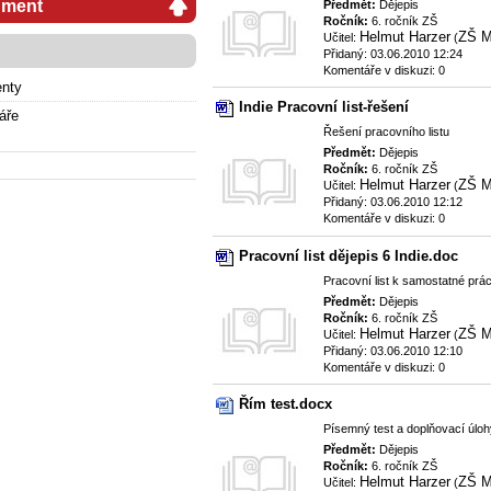
ument
Předmět:
Dějepis
Ročník:
6. ročník ZŠ
Helmut Harzer
ZŠ M
Učitel:
(
Přidaný: 03.06.2010 12:24
Komentáře v diskuzi: 0
nty
Indie Pracovní list-řešení
áře
Řešení pracovního listu
Předmět:
Dějepis
Ročník:
6. ročník ZŠ
Helmut Harzer
ZŠ M
Učitel:
(
Přidaný: 03.06.2010 12:12
Komentáře v diskuzi: 0
Pracovní list dějepis 6 Indie.doc
Pracovní list k samostatné prá
Předmět:
Dějepis
Ročník:
6. ročník ZŠ
Helmut Harzer
ZŠ M
Učitel:
(
Přidaný: 03.06.2010 12:10
Komentáře v diskuzi: 0
Řím test.docx
Písemný test a doplňovací úlohy
Předmět:
Dějepis
Ročník:
6. ročník ZŠ
Helmut Harzer
ZŠ M
Učitel:
(