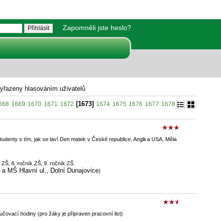
Zapomněli jste heslo?
vyřazeny hlasováním uživatelů
[1673]
668
1669
1670
1671
1672
1674
1675
1676
1677
1678
udenty s tím, jak se laví Den matek v České republice, Anglii a USA. Měla
 ZŠ, 8. ročník ZŠ, 9. ročník ZŠ
 a MŠ Hlavní ul., Dolní Dunajovice
)
čovací hodiny (pro žáky je připraven pracovní list)