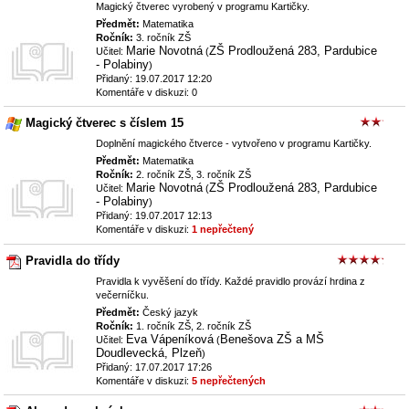
Magický čtverec vyrobený v programu Kartičky.
Předmět:
Matematika
Ročník:
3. ročník ZŠ
Marie Novotná
ZŠ Prodloužená 283, Pardubice
Učitel:
(
- Polabiny
)
Přidaný: 19.07.2017 12:20
Komentáře v diskuzi: 0
Magický čtverec s číslem 15
Doplnění magického čtverce - vytvořeno v programu Kartičky.
Předmět:
Matematika
Ročník:
2. ročník ZŠ, 3. ročník ZŠ
Marie Novotná
ZŠ Prodloužená 283, Pardubice
Učitel:
(
- Polabiny
)
Přidaný: 19.07.2017 12:13
Komentáře v diskuzi:
1 nepřečtený
Pravidla do třídy
Pravidla k vyvěšení do třídy. Každé pravidlo provází hrdina z
večerníčku.
Předmět:
Český jazyk
Ročník:
1. ročník ZŠ, 2. ročník ZŠ
Eva Vápeníková
Benešova ZŠ a MŠ
Učitel:
(
Doudlevecká, Plzeň
)
Přidaný: 17.07.2017 17:26
Komentáře v diskuzi:
5 nepřečtených