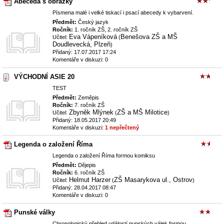
Abeceda s obrázky
Písmena malé i velké tiskací i psací abecedy k vybarvení.
Předmět:
Český jazyk
Ročník:
1. ročník ZŠ, 2. ročník ZŠ
Eva Vápeníková
Benešova ZŠ a MŠ
Učitel:
(
Doudlevecká, Plzeň
)
Přidaný: 17.07.2017 17:24
Komentáře v diskuzi: 0
VÝCHODNÍ ASIE 20
TEST
Předmět:
Zeměpis
Ročník:
7. ročník ZŠ
Zbyněk Mlýnek
ZŠ a MŠ Milotice
Učitel:
(
)
Přidaný: 18.05.2017 20:49
Komentáře v diskuzi:
1 nepřečtený
Legenda o založení Říma
Legenda o založení Říma formou komiksu
Předmět:
Dějepis
Ročník:
6. ročník ZŠ
Helmut Harzer
ZŠ Masarykova ul., Ostrov
Učitel:
(
)
Přidaný: 28.04.2017 08:47
Komentáře v diskuzi: 0
Punské války
Chronologický přehled událostí punských válek formou