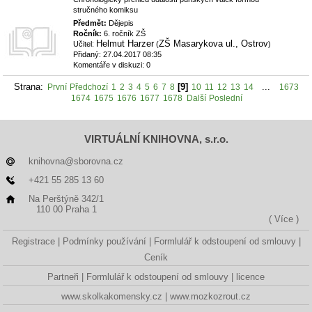
stručného komiksu
Předmět:
Dějepis
Ročník:
6. ročník ZŠ
Helmut Harzer
ZŠ Masarykova ul., Ostrov
Učitel:
(
)
Přidaný: 27.04.2017 08:35
Komentáře v diskuzi: 0
Strana:
[9]
...
První
Předchozí
1
2
3
4
5
6
7
8
10
11
12
13
14
1673
1674
1675
1676
1677
1678
Další
Poslední
VIRTUÁLNÍ KNIHOVNA, s.r.o.
knihovna@sborovna.cz
+421 55 285 13 60
Na Perštýně 342/1
110 00 Praha 1
( Více )
Registrace
Podmínky používání
Formlulář k odstoupení od smlouvy
Ceník
Partneři
Formlulář k odstoupení od smlouvy
licence
www.skolkakomensky.cz
www.mozkozrout.cz