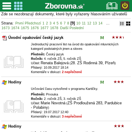
Nej dokumenty
Zde se nezobrazují dokumenty, které byly vyřazeny hlasováním uživatelů
Škola
Strana:
[9]
...
První
Předchozí
1
2
3
4
5
6
7
8
10
11
12
13
14
Předmět
1673
1674
1675
1676
1677
1678
Další
Poslední
Ročník
Úvodní opakování český jazyk
Příspěvek
Jednoduchý pracovní list na úvod do opakování mluvnických
Filtr
kategorií podstatných jmen a sloves
Předmět:
Český jazyk
RSS pro tento výběr
Ročník:
4. ročník ZŠ, 5. ročník ZŠ
Renata Balejová
28. ZŠ Rodinná 39, Plzeň
Učitel:
(
)
Přidaný: 10.09.2017 18:14
Komentáře v diskuzi:
2 nepřečtené
Hodiny
Přidej dokument
Určování času vytvořené v programu Kartičky.
Předmět:
Prvouka
Ročník:
2. ročník ZŠ, 3. ročník ZŠ
Komentáře
Marie Novotná
ZŠ Prodloužená 283, Pardubice
Učitel:
(
- Polabiny
)
Moje dokumenty
Přidaný: 19.07.2017 12:40
Komentáře v diskuzi:
3 nepřečtené
Moje komentáře
Hodiny