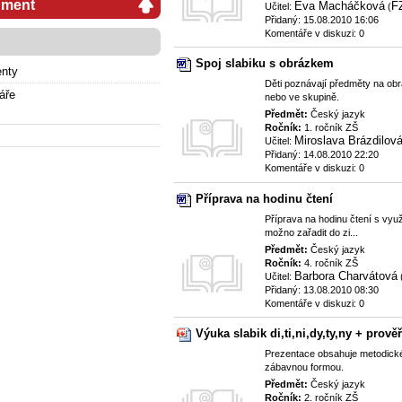
ument
Eva Macháčková
F
Učitel:
(
Přidaný: 15.08.2010 16:06
Komentáře v diskuzi: 0
Spoj slabiku s obrázkem
nty
Děti poznávají předměty na ob
áře
nebo ve skupině.
Předmět:
Český jazyk
Ročník:
1. ročník ZŠ
Miroslava Brázdilov
Učitel:
Přidaný: 14.08.2010 22:20
Komentáře v diskuzi: 0
Příprava na hodinu čtení
Příprava na hodinu čtení s vy
možno zařadit do zi...
Předmět:
Český jazyk
Ročník:
4. ročník ZŠ
Barbora Charvátová
Učitel:
Přidaný: 13.08.2010 08:30
Komentáře v diskuzi: 0
Výuka slabik di,ti,ni,dy,ty,ny + prově
Prezentace obsahuje metodick
zábavnou formou.
Předmět:
Český jazyk
Ročník:
2. ročník ZŠ