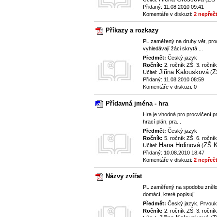
Přidaný: 11.08.2010 09:41
Komentáře v diskuzi:
2 nepřeč
Příkazy a rozkazy
PL zaměřený na druhy vět, pro
vyhledávají žáci skrytá ...
Předmět:
Český jazyk
Ročník:
2. ročník ZŠ, 3. roční
Jiřina Kalousková
Z
Učitel:
(
Přidaný: 11.08.2010 08:59
Komentáře v diskuzi: 0
Přídavná jména - hra
Hra je vhodná pro procvičení p
hrací plán, pra...
Předmět:
Český jazyk
Ročník:
5. ročník ZŠ, 6. roční
Hana Hrdinová
ZŠ K
Učitel:
(
Přidaný: 10.08.2010 18:47
Komentáře v diskuzi:
2 nepřeč
Názvy zvířat
PL zaměřený na spodobu znělost
domácí, které popisují
Předmět:
Český jazyk, Prvou
Ročník:
2. ročník ZŠ, 3. roční