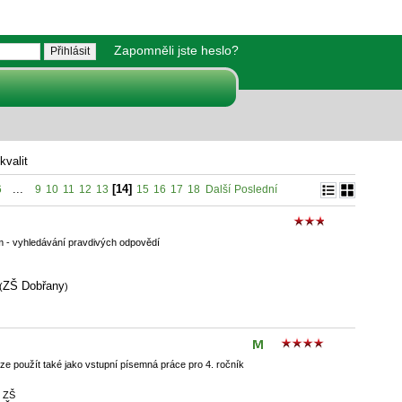
Zapomněli jste heslo?
kvalit
...
[14]
6
9
10
11
12
13
15
16
17
18
Další
Poslední
m - vyhledávání pravdivých odpovědí
ZŠ Dobřany
(
)
lze použít také jako vstupní písemná práce pro 4. ročník
k ZŠ