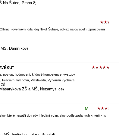
Š Na Šutce, Praha 8
)
Olbrachtovi-hlavní díla, děj Nikoli Šuhaje, odkaz na divadelní zpracování
 MŠ, Damníkov
)
AVĚKU"
e, postup, hodnocení, klíčové kompetence, výstupy
s, Pracovní výchova, Vlastivěda, Výtvarná výchova
k ZŠ
Masarykova ZŠ a MŠ, Nezamyslice
)
lov, které nepatří do řady, hledání vyjm. slov podle zadaných kritérií - i s
a MŠ Jindřichov, okres Bruntál
)