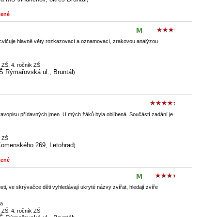
tené
cvičuje hlavně věty rozkazovací a oznamovací, zrakovou analýzou
k ZŠ, 4. ročník ZŠ
Š Rýmařovská ul., Bruntál
)
ravopisu přídavných jmen. U mých žáků byla oblíbená. Součástí zadání je
k ZŠ
omenského 269, Letohrad
)
tené
i, ve skrývačce děti vyhledávají ukryté názvy zvířat, hledají zvíře
ka
k ZŠ, 4. ročník ZŠ