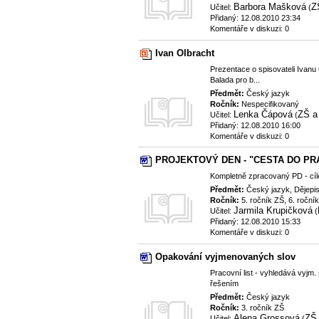
Barbora Mašková
Z
Učitel:
(
Přidaný: 12.08.2010 23:34
Komentáře v diskuzi: 0
Ivan Olbracht
Prezentace o spisovateli Ivanu 
Balada pro b...
Předmět:
Český jazyk
Ročník:
Nespecifikovaný
Lenka Čápová
ZŠ a
Učitel:
(
Přidaný: 12.08.2010 16:00
Komentáře v diskuzi: 0
PROJEKTOVÝ DEN - "CESTA DO PR
Kompletně zpracovaný PD - cíl
Předmět:
Český jazyk, Dějepi
Ročník:
5. ročník ZŠ, 6. roční
Jarmila Krupičková
Učitel:
(
Přidaný: 12.08.2010 15:33
Komentáře v diskuzi: 0
Opakování vyjmenovaných slov
Pracovní list - vyhledává vyjm. s
řešením
Předmět:
Český jazyk
Ročník:
3. ročník ZŠ
Alena Grossová
ZŠ 
Učitel:
(