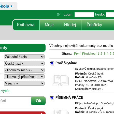
Škola
Login:
heslo:
Knihovna
Moje
Hledej
Žebříčky
Všechny nejnovější dokumenty bez rozdílu 
enty
Strana:
První
Předchozí
1
2
3
4
5
Proč škytáme
jazykový rozbor, práce s texte
Předmět:
Český jazyk
Ročník:
6. ročník ZŠ
Naděžda Vlasáková
Učitel:
Přidaný: 15.08.2010 16:23
Komentáře v diskuzi: 0
 výběr
PÍSEMNÁ PRÁCE
PP je závěrečná pro 3. ročník; 
Předmět:
Český jazyk
Ročník:
3. ročník ZŠ, 4. roční