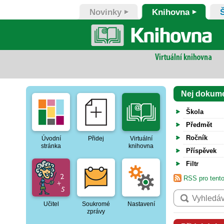
Novinky
Knihovna
Nej dokum
Škola
Předmět
Ročník
Úvodní
Přidej
Virtuální
stránka
knihovna
Příspěvek
Filtr
RSS pro tento
Učitel
Soukromé
Nastavení
zprávy