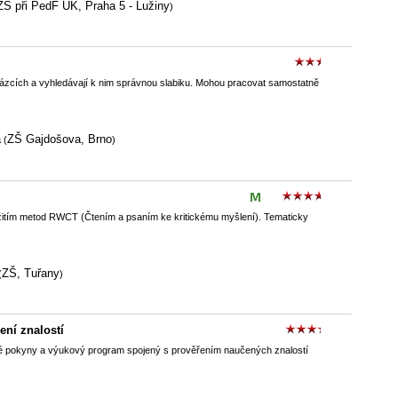
ZŠ při PedF UK, Praha 5 - Lužiny
)
rázcích a vyhledávají k nim správnou slabiku. Mohou pracovat samostatně
á
ZŠ Gajdošova, Brno
(
)
užitím metod RWCT (Čtením a psaním ke kritickému myšlení). Tematicky
ZŠ, Tuřany
(
)
ření znalostí
é pokyny a výukový program spojený s prověřením naučených znalostí