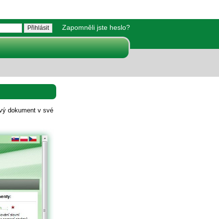
Zapomněli jste heslo?
ový dokument v své