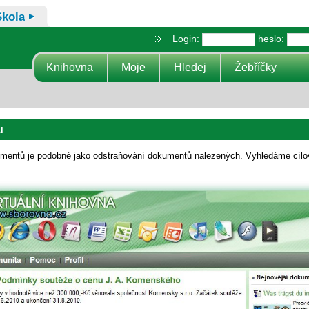
Škola
Login:
heslo:
Knihovna
Moje
Hledej
Žebříčky
u
umentů je podobné jako odstraňování dokumentů nalezených. Vyhledáme cíl