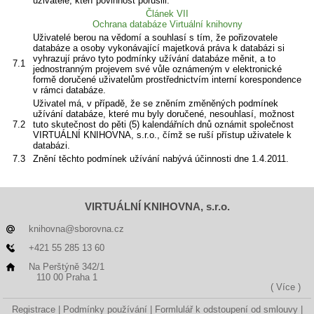
uživatelé, kteří povinnost porušili.
Článek VII
Ochrana databáze Virtuální knihovny
Uživatelé berou na vědomí a souhlasí s tím, že pořizovatele
databáze a osoby vykonávající majetková práva k databázi si
vyhrazují právo tyto podmínky užívání databáze měnit, a to
7.1
jednostranným projevem své vůle oznámeným v elektronické
formě doručené uživatelům prostřednictvím interní korespondence
v rámci databáze.
Uživatel má, v případě, že se zněním změněných podmínek
užívání databáze, které mu byly doručené, nesouhlasí, možnost
7.2
tuto skutečnost do pěti (5) kalendářních dnů oznámit společnost
VIRTUÁLNÍ KNIHOVNA, s.r.o., čímž se ruší přístup uživatele k
databázi.
7.3
Znění těchto podmínek užívání nabývá účinnosti dne 1.4.2011.
VIRTUÁLNÍ KNIHOVNA, s.r.o.
knihovna@sborovna.cz
+421 55 285 13 60
Na Perštýně 342/1
110 00 Praha 1
( Více )
Registrace
Podmínky používání
Formlulář k odstoupení od smlouvy