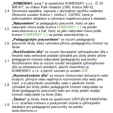
„KOMENSKY, s.r.o.“
je společnost KOMENSKY, s.r.o., IČ 43
908 977, se sídlem Park mládeže 1/360, Košice 040 01,
1.4
Slovenská republika, zapsaná v obchodním rejstříku vedeném
Okresním soudem Košice I, vložka č. 21078/V, která je
pořizovatelem databáze a vykonává majetková práva k databázi.
„Nabyvatelem“
je pedagogický pracovník, který se jako
nabyvatel chová podle licence
KOMENSKY 1.1
na portálu
1.5
www.sborovna.cz a žák, který se jako nabyvatel chová podle
licence
KOMENSKY 1.1
na portálu www.bezkridy.cz.
„Pedagogickým pracovníkem“
se rozumí pedagogický
1.6
pracovník školy, který vykonává přímou pedagogickou činnost na
škole.
„Rozšiřováním díla“
se rozumí bezúplatné zpřístupňování díla v
hmotné nebo nehmotné podobě výhradně pro účely plnění přímé
pedagogické činnosti nabyvatele (pedagogický pracovník).
1.7
Rozšiřováním díla se rozumí rovněž bezúplatné zpřístupňování
díla na internetových portálech, jejichž vlastníkem je
KOMENSKY, s.r.o. a jejichž seznam je uveden
ZDE
„Rozmnožováním díla“
se rozumí zhotovování dočasných nebo
trvalých, přímých nebo nepřímých rozmnoženin díla nebo jeho
části, a to jakýmikoliv prostředky nebo v jakékoliv formě,
1.8
výhradně pro účely plnění pedagogické činnosti nabyvatele na
škole (pedagogický pracovník) nebo pro účely plnění studijní
činnosti nabyvatele na škole (žák).
„Školou“
je škola, která se společností VIRTUÁLNÍ KNIHOVNA,
s.r.o. uzavřela smlouvu o poskytování služeb a zpřístupnění
1.9
databáze pro pedagogické pracovníky na portálu
www.sborovna.cz.