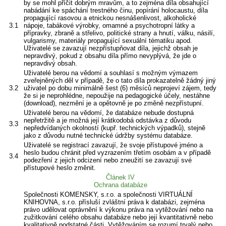
by se mohl příčit dobrým mravům, a to zejména díla obsahující
nabádání ke spáchání trestného činu, popírání holocaustu, díla
propagující rasovou a etnickou nesnášenlivost, alkoholické
3.1
nápoje, tabákové výrobky, omamné a psychotropní látky a
přípravky, zbraně a střelivo, politické strany a hnutí, válku, násilí,
vulgarismy, materiály propagující sexuální tématiku apod.
Uživatelé se zavazují nezpřístupňovat díla, jejichž obsah je
nepravdivý, pokud z obsahu díla přímo nevyplývá, že jde o
nepravdivý obsah.
Uživatelé berou na vědomí a souhlasí s možným výmazem
zveřejněných děl v případě, že o tato díla prokazatelně žádný jiný
3.2
uživatel po dobu minimálně šest (6) měsíců neprojeví zájem, tedy
že si je neprohlédne, nepoužije na pedagogické účely, nestáhne
(download), nezmění je a opětovně je po změně nezpřístupní.
Uživatelé berou na vědomí, že databáze nebude dostupná
nepřetržitě a je možná její krátkodobá odstávka z důvodu
3.3
nepředvídaných okolností (kupř. technických výpadků), stejně
jako z důvodu nutné technické údržby systému databáze.
Uživatelé se registrací zavazují, že svoje přístupové jméno a
heslo budou chránit před vyzrazením třetím osobám a v případě
3.4
podezření z jejich odcizení nebo zneužití se zavazují své
přístupové heslo změnit.
Článek IV
Ochrana databáze
Společnosti KOMENSKY, s.r.o. a společnosti VIRTUÁLNÍ
KNIHOVNA, s.r.o. přísluší zvláštní práva k databázi, zejména
právo udělovat oprávnění k výkonu práva na vytěžování nebo na
zužitkování celého obsahu databáze nebo její kvantitativně nebo
kvalitativně podstatné části. Vytěžováním se rozumí trvalý nebo