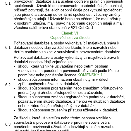
provozování databáze a za účelem dodržení právních povinností
5.1
společnosti. Uživatelé se zpracováním osobních údajů souhlasí,
přičemž potvrzují, že jejich osobní údaje poskytnuté společnosti
jsou přesné a zavazují se oznámit společnosti všechny změny
předmětných údajů. Uživatelé berou na vědomí, že mají přístup
k osobním údajům, mají právo na ochranu osobních údajů a mají
všechna další práva stanovená v §21 OchOsÚ.
Článek VI
Odpovědnost za škodu
Pořizovatel databáze a osoby vykonávající majetková práva k
6.1
databázi neodpovídají za žádnou škodu, která uživateli nebo
třetím osobám vznikne v souvislosti s provozováním databáze.
Pořizovatel databáze a osoby vykonávající majetková práva k
databázi neodpovídají zejména za:
škodu, která vznikne uživatelům nebo třetím osobám
v souvislosti s porušením povinností uživatelů podle těchto
podmínek nebo porušením licence
KOMENSKY 1.1
škodu způsobenou informacemi obsáhnutými v dílech
zpřístupněných uživateli v databázi;
6.2
škodu způsobenou prozrazením nebo zneužitím přístupového
jména (login) a/nebo přístupového hesla uživatele;
škodu způsobenou změnou registračních podmínek k databázi,
pozastavením služeb databáze, změnou ve službách databáze
nebo ztrátou údajů zpřístupněných v databázi;
škodu způsobenou zrušením přístupu uživatele k databázi.
Za škodu, která uživatelům nebo třetím osobám vznikla v
souvislosti s provozem databáze v příčinné souvislosti s
6.3
porušením povinnosti uživatelů odpovídají v plném rozsahu