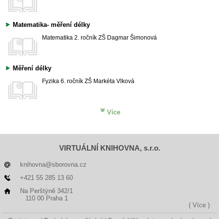
Matematika- měření délky
Matematika
2. ročník ZŠ
Dagmar Šimonová
Měření délky
Fyzika
6. ročník ZŠ
Markéta Vlková
Více
VIRTUÁLNÍ KNIHOVNA, s.r.o.
knihovna@sborovna.cz
+421 55 285 13 60
Na Perštýně 342/1
110 00 Praha 1
( Více )