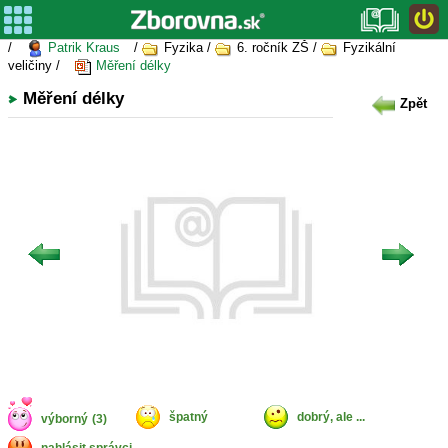
/
Patrik Kraus
/
Fyzika /
6. ročník ZŠ /
Fyzikální
veličiny /
Měření délky
Měření délky
Zpět
špatný
dobrý, ale ...
výborný
(3)