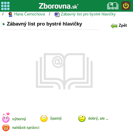
/
Hana Černochová
/
Zábavný list pro bystré hlavičky
Zábavný list pro bystré hlavičky
Zpět
špatný
dobrý, ale ...
výborný
nahlásit správci