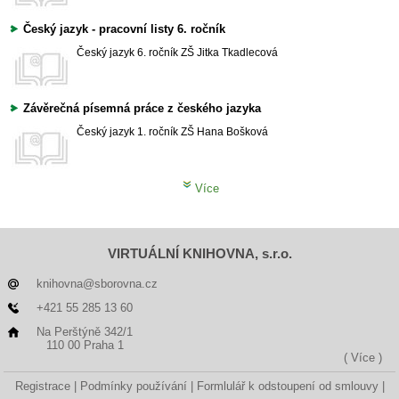
Český jazyk - pracovní listy 6. ročník
Český jazyk
6. ročník ZŠ
Jitka Tkadlecová
Závěrečná písemná práce z českého jazyka
Český jazyk
1. ročník ZŠ
Hana Bošková
Více
VIRTUÁLNÍ KNIHOVNA, s.r.o.
knihovna@sborovna.cz
+421 55 285 13 60
Na Perštýně 342/1
110 00 Praha 1
( Více )
Registrace
Podmínky používání
Formlulář k odstoupení od smlouvy