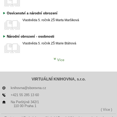
Osvícenství a národní obrození
Vlastivěda
5. ročník ZŠ
Marta Maršíková
Národní obrození - osobnosti
Vlastivěda
5. ročník ZŠ
Marie Bláhová
Více
VIRTUÁLNÍ KNIHOVNA, s.r.o.
knihovna@sborovna.cz
+421 55 285 13 60
Na Perštýně 342/1
110 00 Praha 1
( Více )