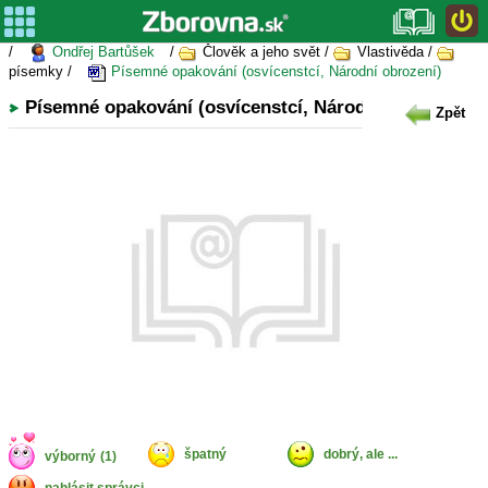
/
Ondřej Bartůšek
/
Člověk a jeho svět /
Vlastivěda /
písemky /
Písemné opakování (osvícenstcí, Národní obrození)
Písemné opakování (osvícenstcí, Národní obrození)
Zpět
špatný
dobrý, ale ...
výborný
(1)