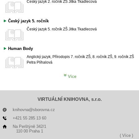
Český jazyk
2. ročník ZŠ
Jitka Tkadlecová
Český jazyk 5. ročník
Český jazyk
5. ročník ZŠ
Jitka Tkadlecová
Human Body
Anglický jazyk, Přírodopis
7. ročník ZŠ, 8. ročník ZŠ, 9. ročník ZŠ
Petra Plíhalová
Více
VIRTUÁLNÍ KNIHOVNA, s.r.o.
knihovna@sborovna.cz
+421 55 285 13 60
Na Perštýně 342/1
110 00 Praha 1
( Více )