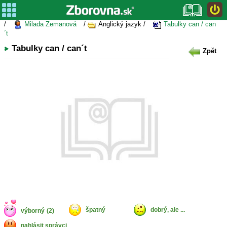
/
Milada Zemanová
/
Anglický jazyk /
Tabulky can / can
´t
Tabulky can / can´t
Zpět
špatný
dobrý, ale ...
výborný
(2)
nahlásit správci