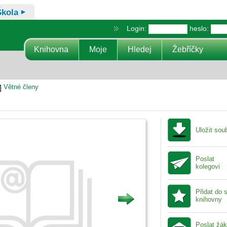
Škola
Login:
heslo:
Knihovna
Moje
Hledej
Žebříčky
Větné členy
Uložit sou
Poslat
kolegovi
Přidat do 
knihovny
Poslat žá