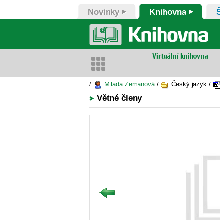
Novinky
Knihovna
/
Milada Zemanová
/
Český jazyk /
Větné členy