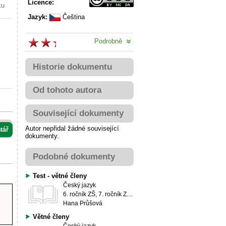
Licence:
ku
Jazyk:
Čeština
Podrobně
Historie dokumentu
Od tohoto autora
Související dokumenty
Autor nepřidal žádné související
tář
dokumenty.
Podobné dokumenty
Test - větné členy
Český jazyk
6. ročník ZŠ, 7. ročník ZŠ, 8. ročník ZŠ, 9. ročník ZŠ
Hana Průšová
Větné členy