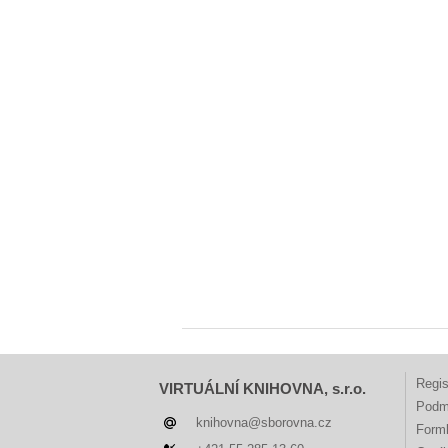
Regis
VIRTUÁLNÍ KNIHOVNA, s.r.o.
Podm
knihovna@sborovna.cz
Forml