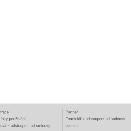
trace
Partneři
ínky používání
Formlulář k odstoupení od smlouvy
ulář k odstoupení od smlouvy
licence