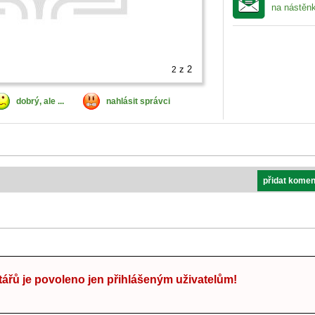
na nástěn
z 2
2
dobrý, ale ...
nahlásit správci
přidat komen
ářů je povoleno jen přihlášeným uživatelům!