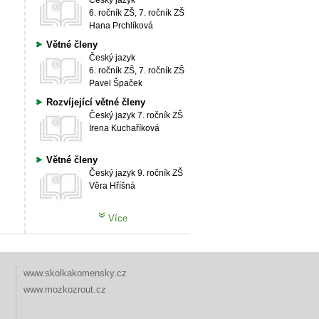
Český jazyk
6. ročník ZŠ, 7. ročník ZŠ
Hana Prchlíková
Větné členy
Český jazyk
6. ročník ZŠ, 7. ročník ZŠ
Pavel Špaček
Rozvíjející větné členy
Český jazyk
7. ročník ZŠ
Irena Kuchaříková
Větné členy
Český jazyk
9. ročník ZŠ
Věra Hříšná
Více
www.skolkakomensky.cz
www.mozkozrout.cz