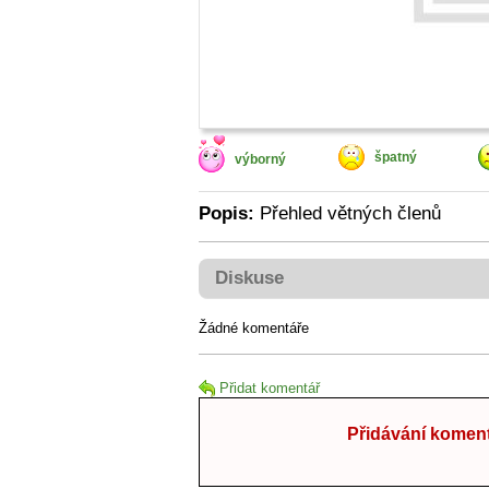
špatný
výborný
Popis:
Přehled větných členů
Diskuse
Žádné komentáře
Přidat komentář
Přidávání koment