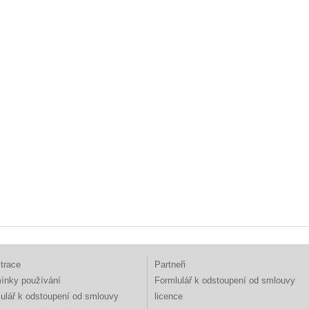
trace
Partneři
ínky používání
Formlulář k odstoupení od smlouvy
ulář k odstoupení od smlouvy
licence