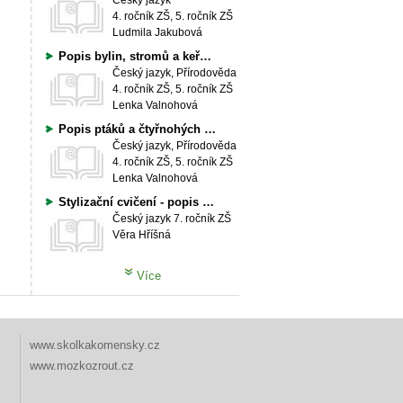
Český jazyk
4. ročník ZŠ, 5. ročník ZŠ
Ludmila Jakubová
Popis bylin, stromů a keřů - osnova
Český jazyk, Přírodověda
4. ročník ZŠ, 5. ročník ZŠ
Lenka Valnohová
Popis ptáků a čtyřnohých zvířat - osnova
Český jazyk, Přírodověda
4. ročník ZŠ, 5. ročník ZŠ
Lenka Valnohová
Stylizační cvičení - popis prac.postupu
Český jazyk
7. ročník ZŠ
Věra Hříšná
Více
www.skolkakomensky.cz
www.mozkozrout.cz