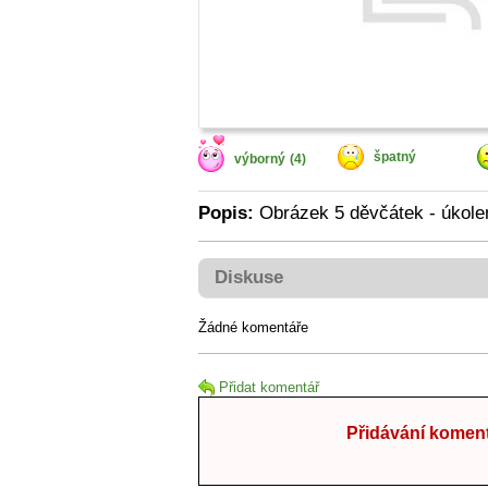
špatný
výborný
(4)
Popis:
Obrázek 5 děvčátek - úkole
Diskuse
Žádné komentáře
Přidat komentář
Přidávání koment