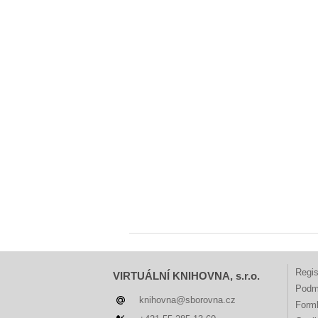
Regis
VIRTUÁLNÍ KNIHOVNA, s.r.o.
Podm
knihovna@sborovna.cz
Forml