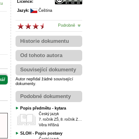
Licence:
ku
Jazyk:
Čeština
Podrobně
Historie dokumentu
Od tohoto autora
Související dokumenty
Autor nepřidal žádné související
tář
dokumenty.
Podobné dokumenty
Popis předmětu - kytara
Český jazyk
7. ročník ZŠ, 8. ročník ZŠ, 9. ročník ZŠ
Věra Hříšná
SLOH - Popis postavy