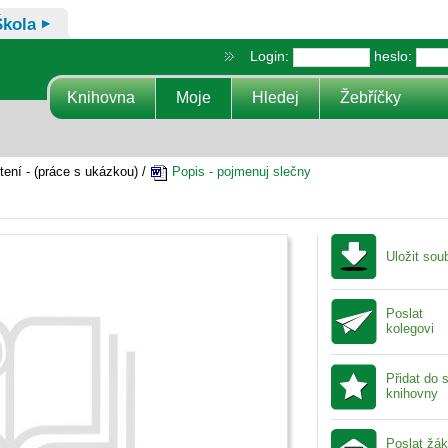
Škola
Login:
heslo:
Knihovna
Moje
Hledej
Žebříčky
tení - (práce s ukázkou) /
Popis - pojmenuj slečny
Uložit sou
Poslat
kolegovi
Přidat do 
knihovny
Poslat žá