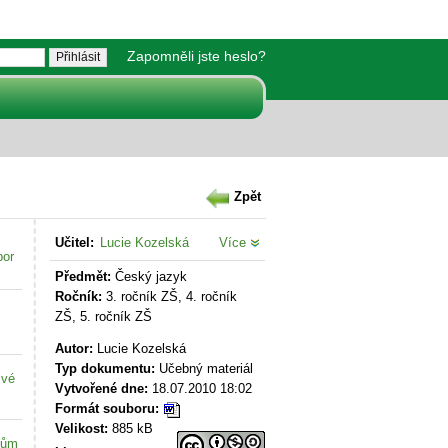
Zapomněli jste heslo?
Zpět
Učitel:
Lucie Kozelská
Více
bor
Předmět:
Český jazyk
Ročník:
3. ročník ZŠ, 4. ročník
ZŠ, 5. ročník ZŠ
Autor:
Lucie Kozelská
Typ dokumentu:
Učebný materiál
své
Vytvořené dne:
18.07.2010 18:02
Formát souboru:
Velikost:
885 kB
kům