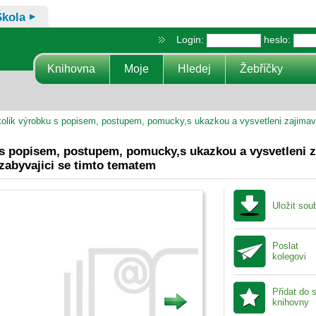
Škola
Login:
heslo:
Knihovna
Moje
Hledej
Žebříčky
olik výrobku s popisem, postupem, pomucky,s ukazkou a vysvetleni zajimave 
 s popisem, postupem, pomucky,s ukazkou a vysvetleni z
 zabyvajici se timto tematem
Uložit sou
Poslat
kolegovi
Přidat do 
knihovny