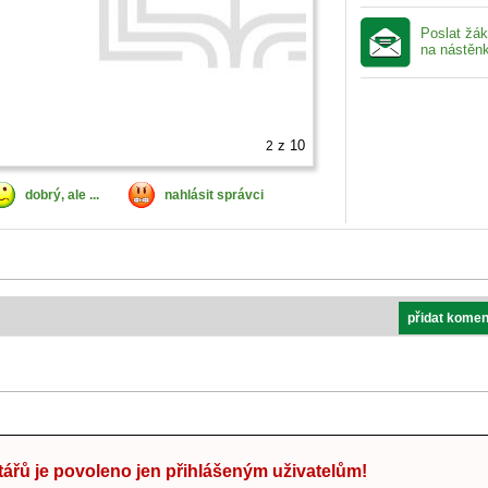
Poslat žá
na nástěn
z 10
2
dobrý, ale ...
nahlásit správci
přidat komen
ářů je povoleno jen přihlášeným uživatelům!