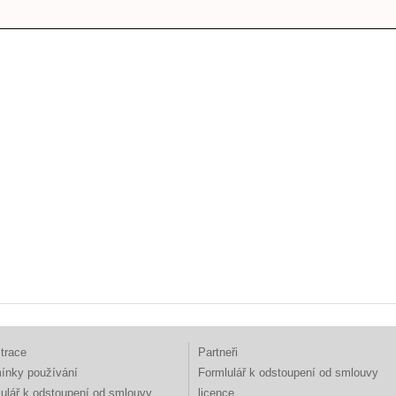
trace
Partneři
ínky používání
Formlulář k odstoupení od smlouvy
ulář k odstoupení od smlouvy
licence