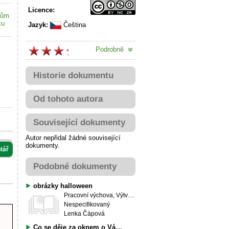
Licence:
kům
ku
Jazyk:
Čeština
Podrobně
Historie dokumentu
Od tohoto autora
Související dokumenty
Autor nepřidal žádné související
dokumenty.
tář
Podobné dokumenty
obrázky halloween
Pracovní výchova, Výtvarná výchova
Nespecifikovaný
Lenka Čápová
Co se děje za oknem o Vánocích...