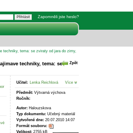
Zapomněli jste heslo?
techniky, tema: se zviraty od jara do zimy,
ajimave techniky, tema: se
Zpět
Učitel:
Lenka Reichlová
Více
bor
Předmět:
Výtvarná výchova
Ročník:
Autor:
Halouzskova
Typ dokumentu:
Učebný materiál
Vytvořené dne:
20.07.2010 14:07
své
Formát souboru:
Velikost:
2755 kB