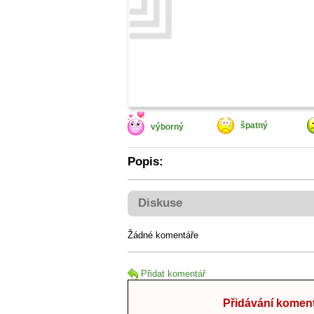
špatný
výborný
Popis:
Diskuse
Žádné komentáře
Přidat komentář
Přidávání koment