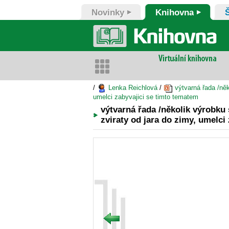
Novinky
Knihovna
/
Lenka Reichlová
/
výtvarná řada /něk
umelci zabyvajici se timto tematem
výtvarná řada /několik výrobku
zviraty od jara do zimy, umelci