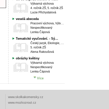
Výtvarná výchova
4. ročník ZŠ, 5. ročník ZŠ
Lucie Přichystalová
veselá abeceda
Pracovní výchova, Výtvarná výchova
Nespecifikovaný
Lenka Čápová
Tematické vyučování. - Sýkory.
Český jazyk, Ekologie, Matematika, Přírodověda, Výtvarná výchova
5. ročník ZŠ
Alena Rakoušová
obrázky květiny
Výtvarná výchova
Nespecifikovaný
Lenka Čápová
Více
www.skolkakomensky.cz
www.mozkozrout.cz