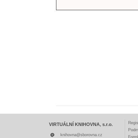
Regis
VIRTUÁLNÍ KNIHOVNA, s.r.o.
Podm
knihovna@sborovna.cz
Forml