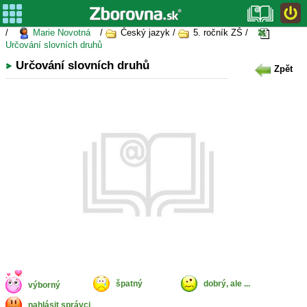
/
Marie Novotná
/
Český jazyk /
5. ročník ZŠ /
Určování slovních druhů
Určování slovních druhů
Zpět
špatný
dobrý, ale ...
výborný
nahlásit správci