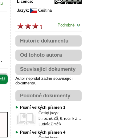
Licence:
ku
Jazyk:
Čeština
Podrobně
Historie dokumentu
Od tohoto autora
.
Související dokumenty
Autor nepřidal žádné související
tář
dokumenty.
Podobné dokumenty
Psaní velkých písmen 1
Český jazyk
5. ročník ZŠ, 6. ročník ZŠ, 7. ročník ZŠ, 8. ročník ZŠ, 9. ročník ZŠ
Ludvík Zimčík
Psaní velkých písmen 4