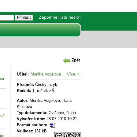
Zapomněli jste heslo?
Zpět
Učitel:
Monika Vogelová
Více
bor
Předmět:
Český jazyk
Ročník:
1. ročník ZŠ
Autor:
Monika Vogelová, Hana
Kleisová
Typ dokumentu:
Cvičenie, úloha
své
Vytvořené dne:
28.07.2010 10:21
Formát souboru:
Velikost:
151 kB
kům