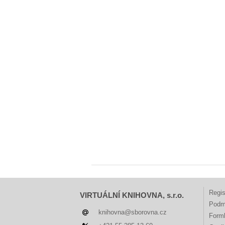
Regis
VIRTUÁLNÍ KNIHOVNA, s.r.o.
Podm
knihovna@sborovna.cz
Forml