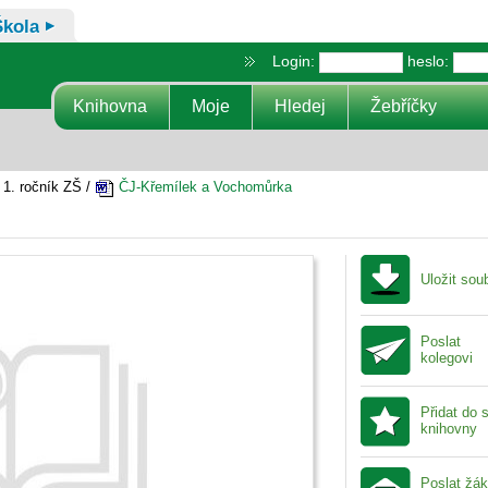
Škola
Login:
heslo:
Knihovna
Moje
Hledej
Žebříčky
1. ročník ZŠ /
ČJ-Křemílek a Vochomůrka
Uložit sou
Poslat
kolegovi
Přidat do 
knihovny
Poslat žá