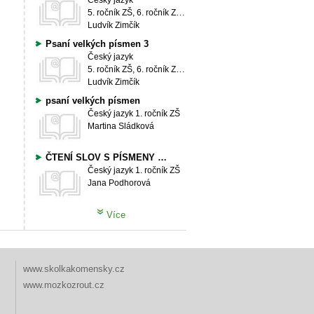
Český jazyk
5. ročník ZŠ, 6. ročník ZŠ, 7. ročník ZŠ, 8. ročník ZŠ, 9. ročník ZŠ
Ludvík Zimčík
Psaní velkých písmen 3
Český jazyk
5. ročník ZŠ, 6. ročník ZŠ, 7. ročník ZŠ, 8. ročník ZŠ, 9. ročník ZŠ
Ludvík Zimčík
psaní velkých písmen
Český jazyk
1. ročník ZŠ
Martina Sládková
ČTENÍ SLOV S PÍSMENY "b, d"
Český jazyk
1. ročník ZŠ
Jana Podhorová
Více
www.skolkakomensky.cz
www.mozkozrout.cz