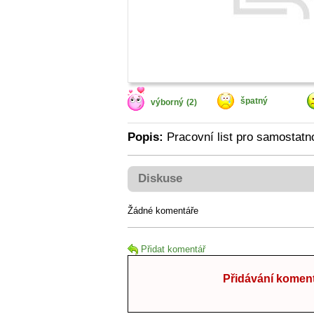
špatný
výborný
(2)
Popis:
Pracovní list pro samostatn
Diskuse
Žádné komentáře
Přidat komentář
Přidávání koment