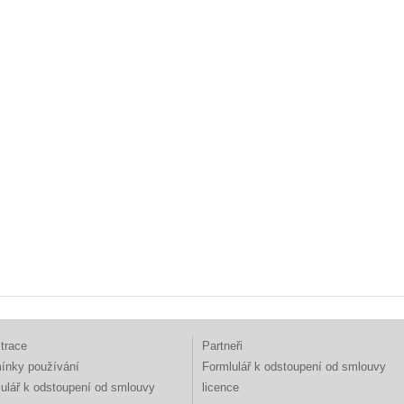
trace
Partneři
ínky používání
Formlulář k odstoupení od smlouvy
ulář k odstoupení od smlouvy
licence