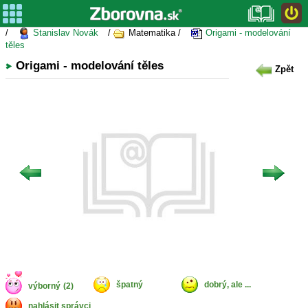
/
Stanislav Novák
/
Matematika /
Origami - modelování
těles
Origami - modelování těles
Zpět
špatný
dobrý, ale ...
výborný
(2)
nahlásit správci