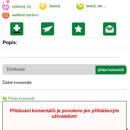
špatný
dobrý, ale ...
výborný
(1)
nahlásit správci
Popis:
Diskuse
přidat komentář
Žádné komentáře
Přidat komentář
Přidávání komentářů je povoleno jen přihlášeným
uživatelům!