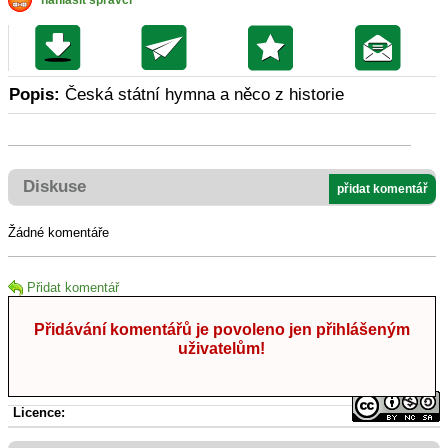
nahlásit správci
Popis:
Česká státní hymna a něco z historie
Diskuse
přidat komentář
Žádné komentáře
Přidat komentář
Přidávání komentářů je povoleno jen přihlášeným
uživatelům!
Licence: