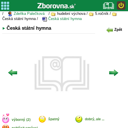
/
Zdeňka Palečková
/
hudební výchova /
5.ročník /
Česká státní hymna /
Česká státní hymna
Česká státní hymna
Zpět
špatný
dobrý, ale ...
výborný
(2)