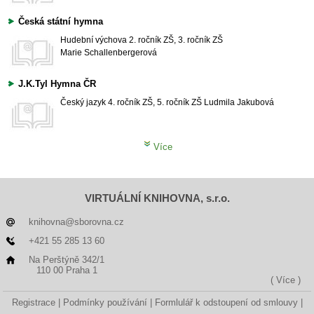
Česká státní hymna
Hudební výchova
2. ročník ZŠ, 3. ročník ZŠ
Marie Schallenbergerová
J.K.Tyl Hymna ČR
Český jazyk
4. ročník ZŠ, 5. ročník ZŠ
Ludmila Jakubová
Více
VIRTUÁLNÍ KNIHOVNA, s.r.o.
knihovna@sborovna.cz
+421 55 285 13 60
Na Perštýně 342/1
110 00 Praha 1
( Více )
Registrace
Podmínky používání
Formlulář k odstoupení od smlouvy