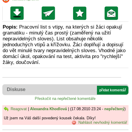
Popis:
Pracovní list s vtipy, na kterých si žáci opakují
gramatiku - minulý čas prostý (zaměřený na užití
nepravidelných sloves). List obsahuje několik
jednoduchých vtipů a křížovku. Žáci doplňují a dopisují
do vět minulé tvary nepravidelných sloves. Vhodné jako
domácí úkol, opakování na test, aktivita pro "rychlejší"
žáky, doučování.
Diskuse
přidat komentář
Přeskočit na nepřečtené komentáře
Reagovat
|
Alexandra Khodlová
| (17.08.2010 23:24 -
nepřečtený
)
Už jsem na Váš další povedený kousek čekala. Díky!
Nahlásit nevhodný komentář