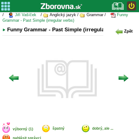
/
Jiří Vašíček
/
Anglický jazyk /
Grammar /
Funny
Grammar - Past Simple (irregular verbs)
Funny Grammar - Past Simple (irregular verbs)
Zpět
špatný
dobrý, ale ...
výborný
(1)
nahlásit správci