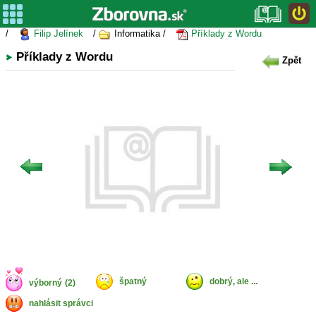
/
Filip Jelínek
/
Informatika /
Příklady z Wordu
Příklady z Wordu
Zpět
špatný
dobrý, ale ...
výborný
(2)
nahlásit správci