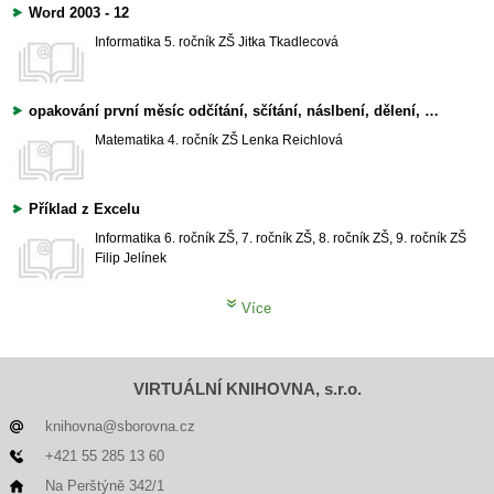
Word 2003 - 12
Informatika
5. ročník ZŠ
Jitka Tkadlecová
opakování první měsíc odčítání, sčítání, náslbení, dělení, nepřeberné množství příkladů.můžete stříhat na proužky, řádky, jednotlivé příklady..
Matematika
4. ročník ZŠ
Lenka Reichlová
Příklad z Excelu
Informatika
6. ročník ZŠ, 7. ročník ZŠ, 8. ročník ZŠ, 9. ročník ZŠ
Filip Jelínek
Více
VIRTUÁLNÍ KNIHOVNA, s.r.o.
knihovna@sborovna.cz
+421 55 285 13 60
Na Perštýně 342/1