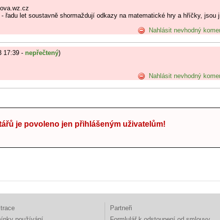
dova.wz.cz
 - řadu let soustavně shormaždují odkazy na matematické hry a hříčky, jsou j
Nahlásit nevhodný kome
3 17:39 -
nepřečtený
)
Nahlásit nevhodný kome
ářů je povoleno jen přihlášeným uživatelům!
trace
Partneři
ínky používání
Formlulář k odstoupení od smlouvy