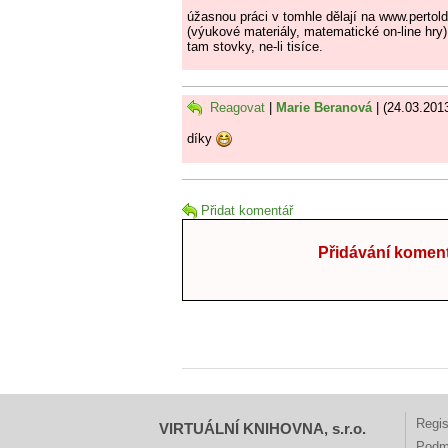
úžasnou práci v tomhle dělají na www.pertol
(výukové materiály, matematické on-line hry)
tam stovky, ne-li tisíce.
Reagovat
|
Marie Beranová
| (24.03.201
díky
Přidat komentář
Přidávání koment
Regis
VIRTUÁLNÍ KNIHOVNA, s.r.o.
Podm