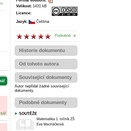
Formát souboru:
ku
Velikost:
1431 kB
Licence:
Jazyk:
Čeština
Podrobně
Historie dokumentu
Od tohoto autora
Související dokumenty
tář
Autor nepřidal žádné související
dokumenty.
Podobné dokumenty
ntář
SOUTĚŽE
Matematika
1. ročník ZŠ
Eva Macháčková