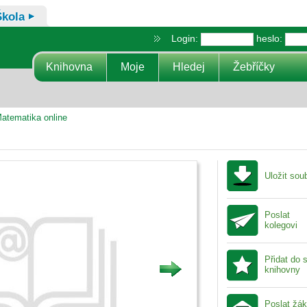
Škola
Login:
heslo:
Knihovna
Moje
Hledej
Žebříčky
atematika online
Uložit sou
Poslat
kolegovi
Přidat do 
knihovny
Poslat žá