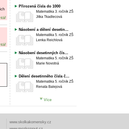
Přirozená čísla do 1000
ich
Matematika
3. ročník ZŠ
Jitka Tkadlecová
ntář
Násobení a dělení desetinných čísel 10 a 100, souměrnost podle roviny, násobení a dělení desetinných čísel přirozenými čísly menšími než 10.
Matematika
5. ročník ZŠ
Lenka Reichlová
ntář
Násobení desetinných čísel číslem přirozeným
Matematika
5. ročník ZŠ
Marie Novotná
Dělení desetinného čísla číslem přirozeným
Matematika
5. ročník ZŠ
Renata Balejová
Více
www.skolkakomensky.cz
www.mozkozrout.cz