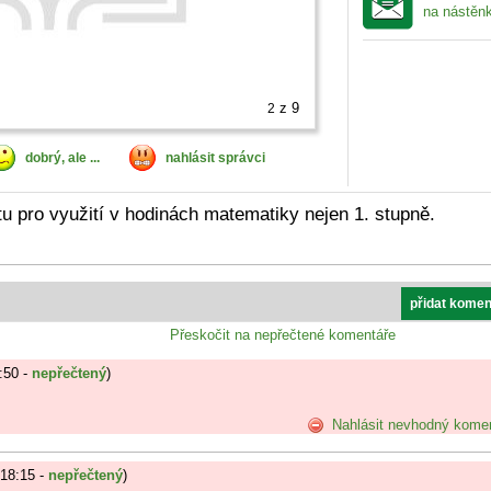
na nástěn
z 9
2
dobrý, ale ...
nahlásit správci
u pro využití v hodinách matematiky nejen 1. stupně.
přidat komen
Přeskočit na nepřečtené komentáře
:50 -
nepřečtený
)
Nahlásit nevhodný kome
 18:15 -
nepřečtený
)