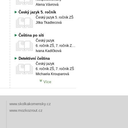
Alena Vávrová
Český jazyk 5. ročník
Český jazyk
5. ročník ZŠ
Jitka Tkadlecová
Čeština po síti
Český jazyk
6. ročník ZŠ, 7. ročník ZŠ, 8. ročník ZŠ, 9. ročník ZŠ
Ivana Kadlčková
Detektivní čeština
Český jazyk
6. ročník ZŠ, 7. ročník ZŠ
Michaela Krouparová
Více
www.skolkakomensky.cz
www.mozkozrout.cz