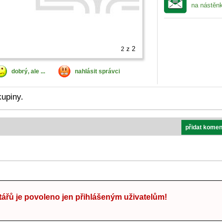
na nástěn
z 2
2
dobrý, ale ...
nahlásit správci
upiny.
přidat komen
ářů je povoleno jen přihlášeným uživatelům!