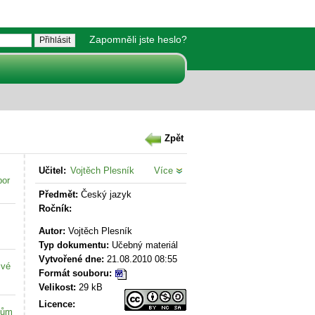
Zapomněli jste heslo?
Zpět
Učitel:
Vojtěch Plesník
Více
bor
Předmět:
Český jazyk
Ročník:
Autor:
Vojtěch Plesník
Typ dokumentu:
Učebný materiál
Vytvořené dne:
21.08.2010 08:55
své
Formát souboru:
Velikost:
29 kB
Licence:
kům