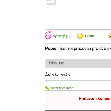
špatný
výborný
(1)
Popis:
Test rozpracován pro dvě sk
Diskuse
Žádné komentáře
Přidat komentář
Přidávání koment