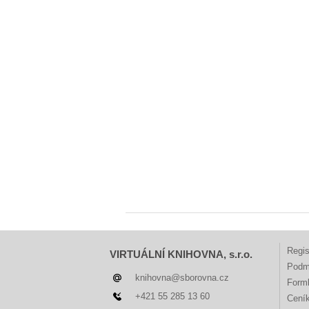
Regis
VIRTUÁLNÍ KNIHOVNA, s.r.o.
Podm
knihovna@sborovna.cz
Forml
+421 55 285 13 60
Cení