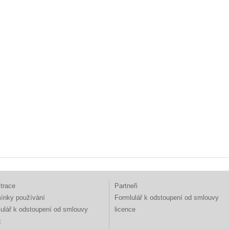
trace
Partneři
ínky používání
Formlulář k odstoupení od smlouvy
ulář k odstoupení od smlouvy
licence
k