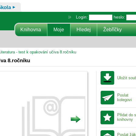
Škola
Login:
heslo:
Knihovna
Moje
Hledej
Žebříčky
iteratura - test k opakování učiva 8.ročníku
iva 8.ročníku
Uložit sou
Poslat
kolegovi
Přidat do 
knihovny
Poslat žá