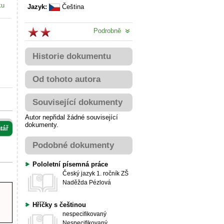
ku
Jazyk:
Čeština
Podrobně
Historie dokumentu
Od tohoto autora
Související dokumenty
Autor nepřidal žádné související
dokumenty.
tář
Podobné dokumenty
Pololetní písemná práce
Český jazyk
1. ročník ZŠ
Naděžda Pézlová
Hříčky s češtinou
nespecifikovaný
Nespecifikovaný