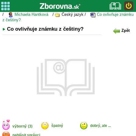
/
Michaela Hantková
/
Český jazyk /
Co ovlivňuje známku
z češtiny?
Co ovlivňuje známku z češtiny?
Zpět
špatný
dobrý, ale ...
výborný
(3)
nahlásit správci