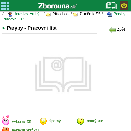
/
Jaroslav Hrubý
/
Přírodopis /
7. ročník ZŠ /
Paryby -
Pracovní list
Paryby - Pracovní list
Zpět
špatný
dobrý, ale ...
výborný
(3)
nahlásit správci