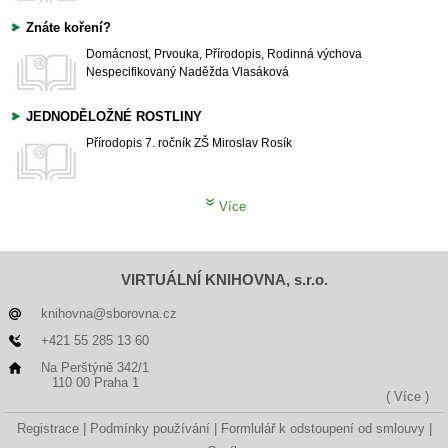
Znáte koření?
Domácnost, Prvouka, Přírodopis, Rodinná výchova
Nespecifikovaný
Naděžda Vlasáková
JEDNODĚLOŽNÉ ROSTLINY
Přírodopis
7. ročník ZŠ
Miroslav Rosík
Více
VIRTUÁLNÍ KNIHOVNA, s.r.o.
knihovna@sborovna.cz
+421 55 285 13 60
Na Perštýně 342/1
110 00 Praha 1
( Více )
Registrace
Podmínky používání
Formlulář k odstoupení od smlouvy