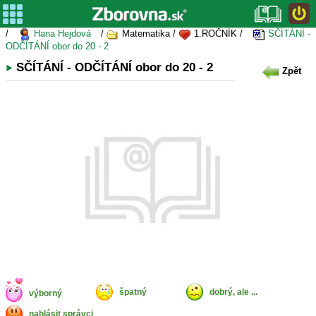
/
Hana Hejdová
/
Matematika /
1.ROČNÍK /
SČÍTÁNÍ -
ODČÍTÁNÍ obor do 20 - 2
SČÍTÁNÍ - ODČÍTÁNÍ obor do 20 - 2
Zpět
špatný
dobrý, ale ...
výborný
nahlásit správci