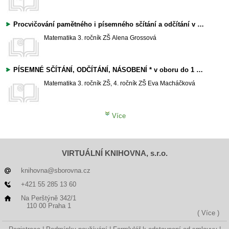
Procvičování pamětného i písemného sčítání a odčítání v oboru do 1000
Matematika
3. ročník ZŠ
Alena Grossová
PÍSEMNÉ SČÍTÁNÍ, ODČÍTÁNÍ, NÁSOBENÍ * v oboru do 1 000
Matematika
3. ročník ZŠ, 4. ročník ZŠ
Eva Macháčková
Více
VIRTUÁLNÍ KNIHOVNA, s.r.o.
knihovna@sborovna.cz
+421 55 285 13 60
Na Perštýně 342/1
110 00 Praha 1
( Více )