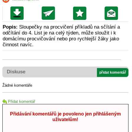
Popis:
Sloupečky na procvičení příkladů na sčítání a
odčítání do 4. List je na celý týden, může sloužit i k
domácímu procvičování nebo pro rychlejší žáky jako
činnost navíc.
Diskuse
přidat komentář
Žádné komentáře
Přidat komentář
Přidávání komentářů je povoleno jen přihlášeným
uživatelům!