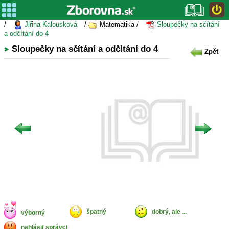
/
Jiřina Kalousková
/
Matematika /
Sloupečky na sčítání
a odčítání do 4
Sloupečky na sčítání a odčítání do 4
Zpět
špatný
dobrý, ale ...
výborný
nahlásit správci