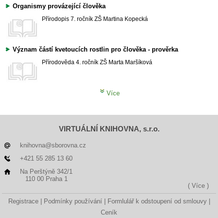
Organismy provázející člověka
Přírodopis
7. ročník ZŠ
Martina Kopecká
Význam částí kvetoucích rostlin pro člověka - prověrka
Přírodověda
4. ročník ZŠ
Marta Maršíková
Více
VIRTUÁLNÍ KNIHOVNA, s.r.o.
knihovna@sborovna.cz
+421 55 285 13 60
Na Perštýně 342/1
110 00 Praha 1
( Více )
Registrace
Podmínky používání
Formlulář k odstoupení od smlouvy
Ceník