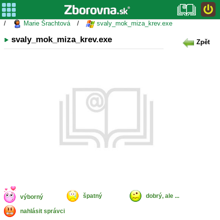
/
Marie Šrachtová
/
svaly_mok_miza_krev.exe
svaly_mok_miza_krev.exe
Zpět
špatný
dobrý, ale ...
výborný
nahlásit správci