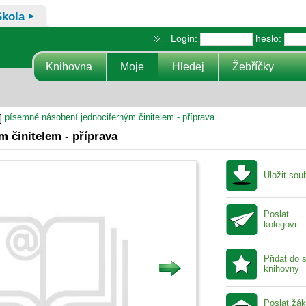
Škola
Login:
heslo:
Knihovna
Moje
Hledej
Žebříčky
písemné násobení jednociferným činitelem - příprava
 činitelem - příprava
Uložit sou
Poslat
kolegovi
Přidat do 
knihovny
Poslat žá