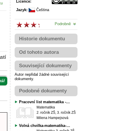
Licence:
ku
Jazyk:
Čeština
Podrobně
Historie dokumentu
Od tohoto autora
stí
Související dokumenty
Autor nepřidal žádné související
dokumenty.
tář
Podobné dokumenty
Pracovní list matematika - násoblika
Matematika
2. ročník ZŠ, 3. ročník ZŠ
Milena Hampejsová
Volná chvilka-matematika- násobení, dělení