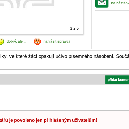
na nástěn
z 6
2
dobrý, ale ...
nahlásit správci
ky, ve které žáci opakují učivo písemného násobení. Součá
přidat komen
ářů je povoleno jen přihlášeným uživatelům!