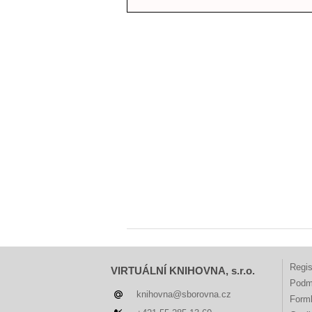
Regis
VIRTUÁLNÍ KNIHOVNA, s.r.o.
Podm
knihovna@sborovna.cz
Forml