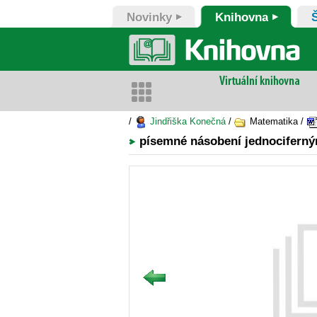
Novinky
Knihovna
/
Jindřiška Konečná
/
Matematika /
písemné násobení jednociferným