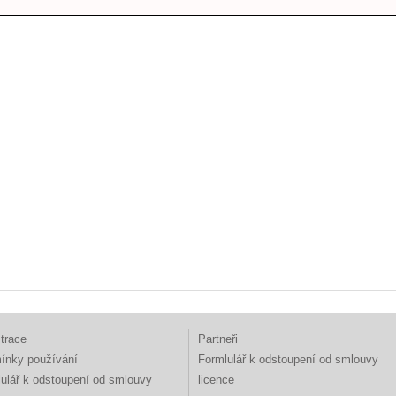
trace
Partneři
ínky používání
Formlulář k odstoupení od smlouvy
ulář k odstoupení od smlouvy
licence