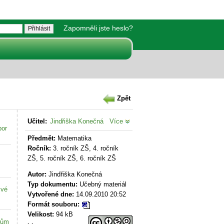
Zapomněli jste heslo?
Zpět
Učitel:
Jindřiška Konečná
Více
bor
Předmět:
Matematika
Ročník:
3. ročník ZŠ, 4. ročník
ZŠ, 5. ročník ZŠ, 6. ročník ZŠ
Autor:
Jindřiška Konečná
Typ dokumentu:
Učebný materiál
své
Vytvořené dne:
14.09.2010 20:52
Formát souboru:
Velikost:
94 kB
kům