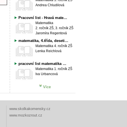
Matematika
3. ročník ZŠ
Andrea Chludilová
Pracovní list - Hravá matematika
Matematika
2. ročník ZŠ, 3. ročník ZŠ
Jaromíra Regentová
matematika, 4.třída, desetinná čísla, dělení dvojciferným číslem, sčítání pod sebe, opakování v dubnu jako test nebo pracovní list na procvičení
Matematika
4. ročník ZŠ
Lenka Reichlová
pracovní list matematika pro 1.ročník
Matematika
1. ročník ZŠ
Iva Urbancová
Více
www.skolkakomensky.cz
www.mozkozrout.cz