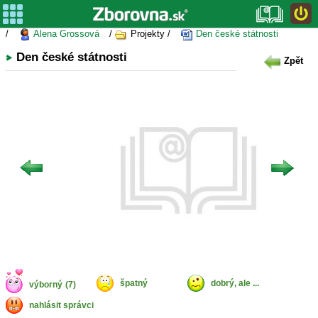
/
Alena Grossová
/
Projekty /
Den české státnosti
Den české státnosti
Zpět
špatný
dobrý, ale ...
výborný
(7)
nahlásit správci