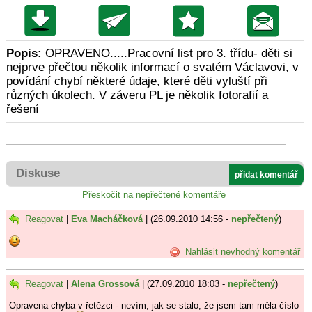
Popis:
OPRAVENO.....Pracovní list pro 3. třídu- děti si
nejprve přečtou několik informací o svatém Václavovi, v
povídání chybí některé údaje, které děti vyluští při
různých úkolech. V záveru PL je několik fotorafií a
řešení
Diskuse
přidat komentář
Přeskočit na nepřečtené komentáře
Reagovat
|
Eva Macháčková
| (26.09.2010 14:56 -
nepřečtený
)
Nahlásit nevhodný komentář
Reagovat
|
Alena Grossová
| (27.09.2010 18:03 -
nepřečtený
)
Opravena chyba v řetězci - nevím, jak se stalo, že jsem tam měla číslo