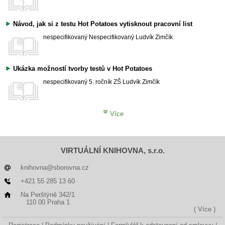
Návod, jak si z testu Hot Potatoes vytisknout pracovní list
nespecifikovaný
Nespecifikovaný
Ludvík Zimčík
Ukázka možností tvorby testů v Hot Potatoes
nespecifikovaný
5. ročník ZŠ
Ludvík Zimčík
Více
VIRTUÁLNÍ KNIHOVNA, s.r.o.
knihovna@sborovna.cz
+421 55 285 13 60
Na Perštýně 342/1
110 00 Praha 1
( Více )