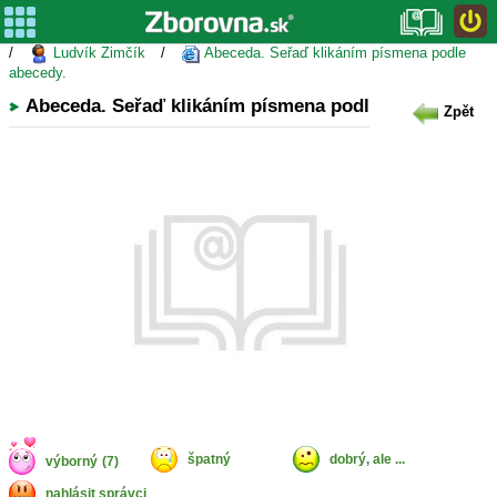
/
Ludvík Zimčík
/
Abeceda. Seřaď klikáním písmena podle
abecedy.
Abeceda. Seřaď klikáním písmena podle abecedy.
Zpět
špatný
dobrý, ale ...
výborný
(7)
nahlásit správci