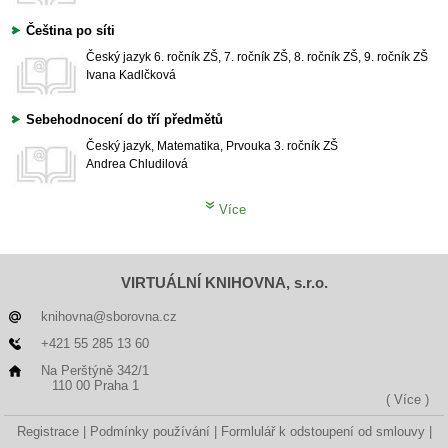
Čeština po síti
Český jazyk
6. ročník ZŠ, 7. ročník ZŠ, 8. ročník ZŠ, 9. ročník ZŠ
Ivana Kadlčková
Sebehodnocení do tří předmětů
Český jazyk, Matematika, Prvouka
3. ročník ZŠ
Andrea Chludilová
Více
VIRTUÁLNÍ KNIHOVNA, s.r.o.
knihovna@sborovna.cz
+421 55 285 13 60
Na Perštýně 342/1
110 00 Praha 1
( Více )
Registrace
Podmínky používání
Formlulář k odstoupení od smlouvy