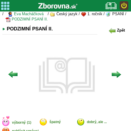
/
Eva Macháčková
/
Český jazyk /
1. ročník /
PSANÍ /
PODZIMNÍ PSANÍ II.
PODZIMNÍ PSANÍ II.
Zpět
špatný
dobrý, ale ...
výborný
(1)