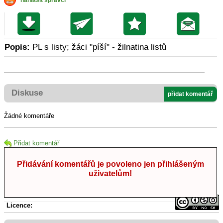
nahlásit správci
Popis:
PL s listy; žáci "píší" - žilnatina listů
Diskuse
přidat komentář
Žádné komentáře
Přidat komentář
Přidávání komentářů je povoleno jen přihlášeným
uživatelům!
Licence: