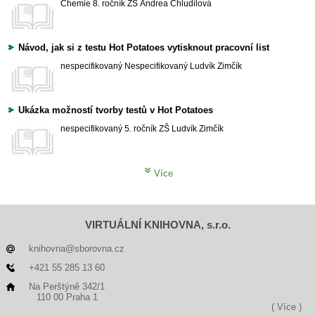
Chemie
8. ročník ZŠ
Andrea Chludilová
Návod, jak si z testu Hot Potatoes vytisknout pracovní list
nespecifikovaný
Nespecifikovaný
Ludvík Zimčík
Ukázka možností tvorby testů v Hot Potatoes
nespecifikovaný
5. ročník ZŠ
Ludvík Zimčík
Více
VIRTUÁLNÍ KNIHOVNA, s.r.o.
knihovna@sborovna.cz
+421 55 285 13 60
Na Perštýně 342/1
110 00 Praha 1
( Více )