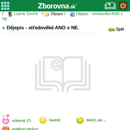
/
Ludvík Zimčík
/
Dějepis /
Dějepis - středověké ANO x
NE.
Dějepis - středověké ANO x NE.
Zpět
špatný
dobrý, ale ...
výborný
(7)
nahlásit správci