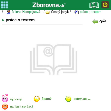
/
Milena Hampejsová
/
Český jazyk /
práce s textem
práce s textem
Zpět
špatný
dobrý, ale ...
výborný
nahlásit správci