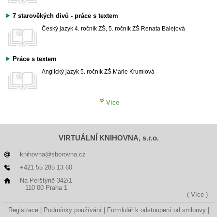
7 starověkých divů - práce s textem
Český jazyk
4. ročník ZŠ, 5. ročník ZŠ
Renata Balejová
Práce s textem
Anglický jazyk
5. ročník ZŠ
Marie Krumlová
Více
VIRTUÁLNÍ KNIHOVNA, s.r.o.
knihovna@sborovna.cz
+421 55 285 13 60
Na Perštýně 342/1
110 00 Praha 1
( Více )
Registrace
Podmínky používání
Formlulář k odstoupení od smlouvy