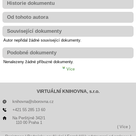
Historie dokumentu
Od tohoto autora
Související dokumenty
Autor nepřidal žádné související dokumenty.
Podobné dokumenty
Nenalezeny žádné příbuzné dokumenty.
Více
VIRTUÁLNÍ KNIHOVNA, s.r.o.
knihovna@sborovna.cz
+421 55 285 13 60
Na Perštýně 342/1
110 00 Praha 1
( Více )