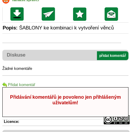
nahlásit správci
Popis:
ŠABLONY ke kombinaci k vytvoření věnců
Diskuse
přidat komentář
Žádné komentáře
Přidat komentář
Přidávání komentářů je povoleno jen přihlášeným
uživatelům!
Licence: