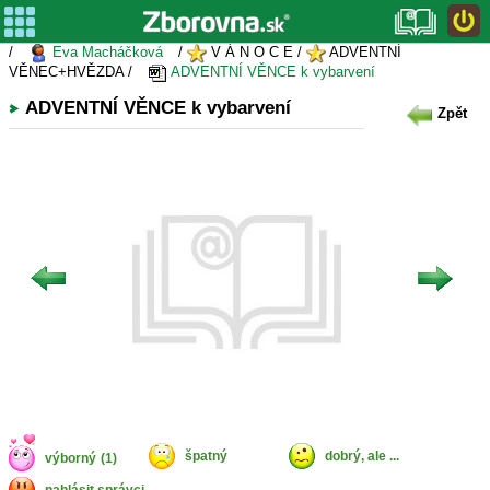
/
Eva Macháčková
/
V Á N O C E /
ADVENTNÍ
VĚNEC+HVĚZDA /
ADVENTNÍ VĚNCE k vybarvení
ADVENTNÍ VĚNCE k vybarvení
Zpět
špatný
dobrý, ale ...
výborný
(1)