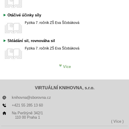
Otáčivé účinky síly
Fyzika
7. ročník ZŠ
Eva Ščobáková
Skládání sil, rovnováha sil
Fyzika
7. ročník ZŠ
Eva Ščobáková
Více
VIRTUÁLNÍ KNIHOVNA, s.r.o.
knihovna@sborovna.cz
+421 55 285 13 60
Na Perštýně 342/1
110 00 Praha 1
( Více )