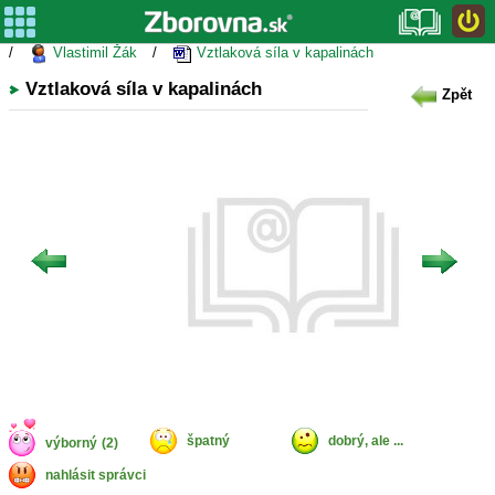
/
Vlastimil Žák
/
Vztlaková síla v kapalinách
Vztlaková síla v kapalinách
Zpět
špatný
dobrý, ale ...
výborný
(2)
nahlásit správci