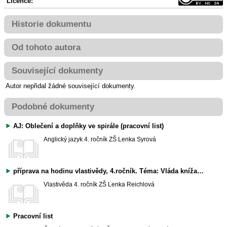
Licence:
Historie dokumentu
Od tohoto autora
Související dokumenty
Autor nepřidal žádné související dokumenty.
Podobné dokumenty
AJ: Oblečení a doplňky ve spirále (pracovní list)
Anglický jazyk
4. ročník ZŠ
Lenka Syrová
příprava na hodinu vlastivědy, 4.ročník. Téma: Vláda knížat a králů rodu Přemyslovců (teorie, opakování, pracovní list, spojovačky,doplňovačka, křížovky..)
Vlastivěda
4. ročník ZŠ
Lenka Reichlová
Pracovní list