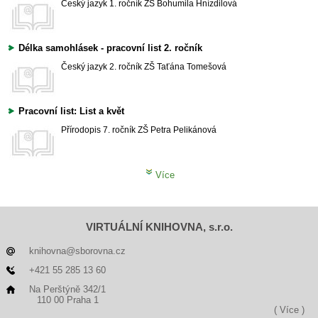
Český jazyk
1. ročník ZŠ
Bohumila Hnízdilová
Délka samohlásek - pracovní list 2. ročník
Český jazyk
2. ročník ZŠ
Taťána Tomešová
Pracovní list: List a květ
Přírodopis
7. ročník ZŠ
Petra Pelikánová
Více
VIRTUÁLNÍ KNIHOVNA, s.r.o.
knihovna@sborovna.cz
+421 55 285 13 60
Na Perštýně 342/1
110 00 Praha 1
( Více )