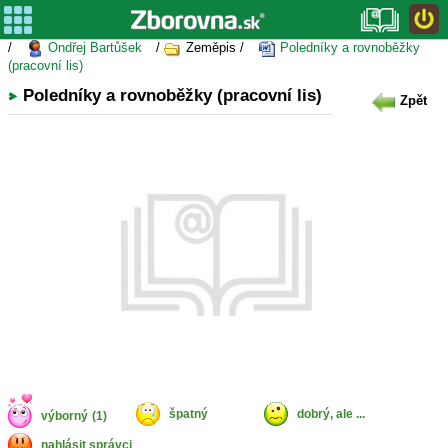
/
Ondřej Bartůšek
/
Zeměpis /
Poledníky a rovnoběžky
(pracovní lis)
Poledníky a rovnoběžky (pracovní lis)
Zpět
špatný
dobrý, ale ...
výborný
(1)
nahlásit správci