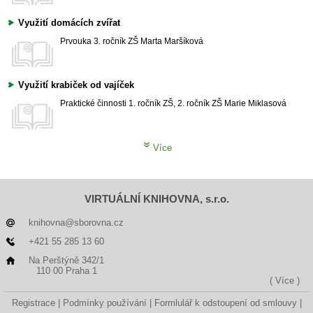
Využití domácích zvířat
Prvouka
3. ročník ZŠ
Marta Maršíková
Využití krabiček od vajíček
Praktické činnosti
1. ročník ZŠ, 2. ročník ZŠ
Marie Miklasová
Více
VIRTUÁLNÍ KNIHOVNA, s.r.o.
knihovna@sborovna.cz
+421 55 285 13 60
Na Perštýně 342/1
110 00 Praha 1
( Více )
Registrace
Podmínky používání
Formlulář k odstoupení od smlouvy