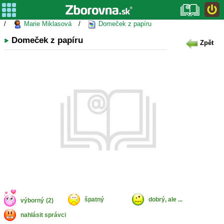
/
Marie Miklasová
/
Domeček z papíru
Domeček z papíru
Zpět
špatný
dobrý, ale ...
výborný
(2)
nahlásit správci