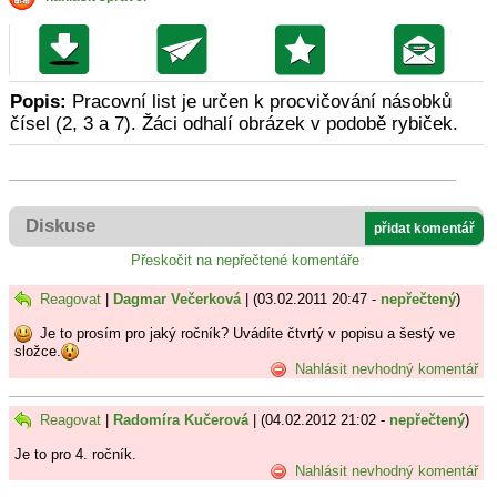
Popis:
Pracovní list je určen k procvičování násobků
čísel (2, 3 a 7). Žáci odhalí obrázek v podobě rybiček.
Diskuse
přidat komentář
Přeskočit na nepřečtené komentáře
Reagovat
|
Dagmar Večerková
| (03.02.2011 20:47 -
nepřečtený
)
Je to prosím pro jaký ročník? Uvádíte čtvrtý v popisu a šestý ve
složce.
Nahlásit nevhodný komentář
Reagovat
|
Radomíra Kučerová
| (04.02.2012 21:02 -
nepřečtený
)
Je to pro 4. ročník.
Nahlásit nevhodný komentář