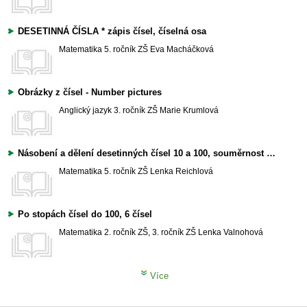
DESETINNÁ ČÍSLA * zápis čísel, číselná osa
Matematika
5. ročník ZŠ
Eva Macháčková
Obrázky z čísel - Number pictures
Anglický jazyk
3. ročník ZŠ
Marie Krumlová
Násobení a dělení desetinných čísel 10 a 100, souměrnost podle roviny, násobení a dělení desetinných čísel přirozenými čísly menšími než 10.
Matematika
5. ročník ZŠ
Lenka Reichlová
Po stopách čísel do 100, 6 čísel
Matematika
2. ročník ZŠ, 3. ročník ZŠ
Lenka Valnohová
Více