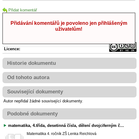
Přidat komentář
Přidávání komentářů je povoleno jen přihlášeným
uživatelům!
Licence:
Historie dokumentu
Od tohoto autora
Související dokumenty
Autor nepřidal žádné související dokumenty.
Podobné dokumenty
matematika, 4.třída, desetinná čísla, dělení dvojciferným číslem, sčítání pod sebe, opakování v dubnu jako test nebo pracovní list na procvičení
Matematika
4. ročník ZŠ
Lenka Reichlová