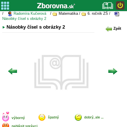
/
Radomíra Kučerová
/
Matematika /
6. ročník ZŠ /
Násobky čísel s obrázky 2
Násobky čísel s obrázky 2
Zpět
špatný
dobrý, ale ...
výborný
nahlásit správci