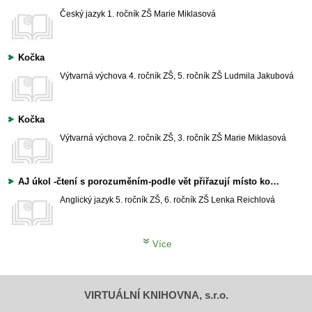
Český jazyk
1. ročník ZŠ
Marie Miklasová
Kočka
Výtvarná výchova
4. ročník ZŠ, 5. ročník ZŠ
Ludmila Jakubová
Kočka
Výtvarná výchova
2. ročník ZŠ, 3. ročník ZŠ
Marie Miklasová
AJ úkol -čtení s porozuměním-podle vět přiřazují místo kočky.podle anglického slabikáře. Žáci si mohou vytvořit v hodinách informatiky podobný obrázek. Učitel zadává věty. Mnoho využití. Slovní zásoba, slovesa, barvy, předložky místa..
Anglický jazyk
5. ročník ZŠ, 6. ročník ZŠ
Lenka Reichlová
Více
VIRTUÁLNÍ KNIHOVNA, s.r.o.