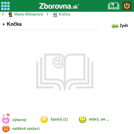
/
Marie Miklasová
/
Kočka
Kočka
Zpět
špatný (1)
dobrý, ale ...
výborný
nahlásit správci