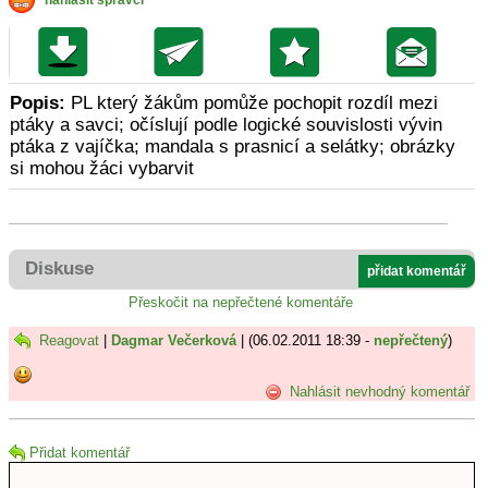
nahlásit správci
Popis:
PL který žákům pomůže pochopit rozdíl mezi
ptáky a savci; očíslují podle logické souvislosti vývin
ptáka z vajíčka; mandala s prasnicí a selátky; obrázky
si mohou žáci vybarvit
Diskuse
přidat komentář
Přeskočit na nepřečtené komentáře
Reagovat
|
Dagmar Večerková
| (06.02.2011 18:39 -
nepřečtený
)
Nahlásit nevhodný komentář
Přidat komentář