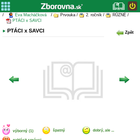
/
Eva Macháčková
/
Prvouka /
2. ročník /
RŮZNÉ /
PTÁCI x SAVCI
PTÁCI x SAVCI
Zpět
špatný
dobrý, ale ...
výborný
(1)